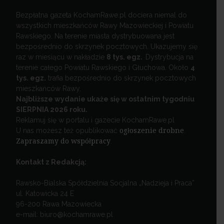
Bezpłatna gazeta KochamRawe.pl dociera niemal do
wszystkich mieszkańców Rawy Mazowieckiej i Powiatu
Rawskiego. Na terenie miasta dystrybuowana jest
bezpośrednio do skrzynek pocztowych. Ukazujemy się
raz w miesiącu w nakładzie
8 tys. egz.
Dystrybucja na
terenie całego Powiatu Rawskiego i Głuchowa. Około
4
tys. egz.
trafia bezpośrednio do skrzynek pocztowych
mieszkańców Rawy.
Najbliższe wydanie ukaże się w ostatnim tygodniu
SIERPNIA 2026 roku.
Reklamuj się w portalu i gazecie KochamRawe.pl
U nas możesz też opublikować
ogłoszenie drobne
.
Zapraszamy do współpracy
.
Kontakt z Redakcją:
Rawsko-Bialska Spółdzielnia Socjalna „Nadzieja i Praca”
ul. Katowicka 24 E
96-200 Rawa Mazowiecka
e-mail: biuro@kochamrawe.pl