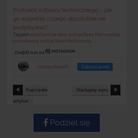
Protokół odbioru technicznego – jak
go wypełnić i czego absolutnie nie
podpisywać?
Tagged
Tagged
areszt policja rawa
,
policja Rawa Mazowiecka
,
poszukiwany policja Rawa Mazowiecka
Znajdź nas na
KochamRawePL
Zobacz profil
Nawigacja
Poprzedni
Następny wpis
wpisu
artykuł
Podziel się