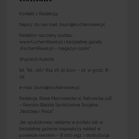
Kontakt z Redakcją:
Napisz do nas mail: biuro@kochamrawe.pl
Redaktor naczelny portalu
www.KochamRawe.pl i bezpłatnej gazety
„KochamRawe.pl – magazyn opinii”:
Wojciech Kubicki
tel. Tel. /46/ 814 26 19 (pon. – pt. w godz. 8-
15).
e-mail: biuro@kochamrawe.pl
Redakcja: Rawa Mazowiecka ul. Katowicka 24E
– Rawsko-Bialska Spółdzielnia Socjalna
„Nadzieja i Praca”.
Jak opublikować reklamę w portalu lub w
bezpłatnej gazecie (największy nakład w
powiecie rawskim – 8 000 egz. i dystrybucja