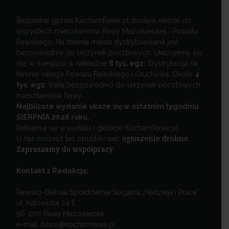
Bezpłatna gazeta KochamRawe.pl dociera niemal do
wszystkich mieszkańców Rawy Mazowieckiej i Powiatu
Rawskiego. Na terenie miasta dystrybuowana jest
bezpośrednio do skrzynek pocztowych. Ukazujemy się
raz w miesiącu w nakładzie
8 tys. egz.
Dystrybucja na
terenie całego Powiatu Rawskiego i Głuchowa. Około
4
tys. egz.
trafia bezpośrednio do skrzynek pocztowych
mieszkańców Rawy.
Najbliższe wydanie ukaże się w ostatnim tygodniu
SIERPNIA 2026 roku.
Reklamuj się w portalu i gazecie KochamRawe.pl
U nas możesz też opublikować
ogłoszenie drobne
.
Zapraszamy do współpracy
.
Kontakt z Redakcją:
Rawsko-Bialska Spółdzielnia Socjalna „Nadzieja i Praca”
ul. Katowicka 24 E
96-200 Rawa Mazowiecka
e-mail: biuro@kochamrawe.pl