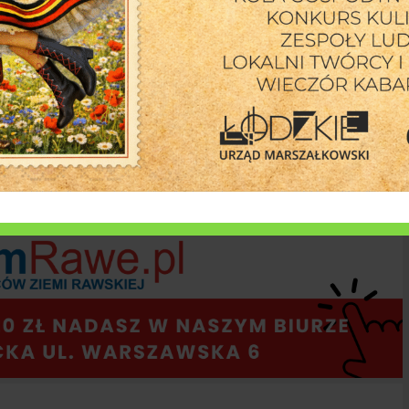
iknik w parku miejskim [8 sierpnia]
6 sierpnia 2026
Bałkańskie ry