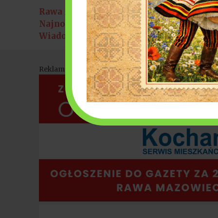
Rawa Mazowiecka
 Inwestujemy w bezpieczeństwo
Żywiołowy p
6 sierpnia 2026
Najnowsze
Wiadomości:
Reklama