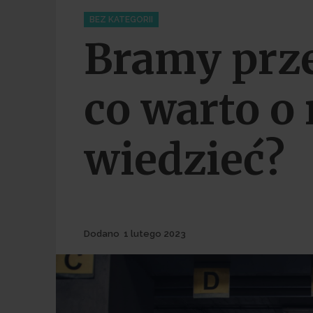
Categories
BEZ KATEGORII
Bramy prz
co warto o 
wiedzieć?
Dodane
Dodano
1 lutego 2023