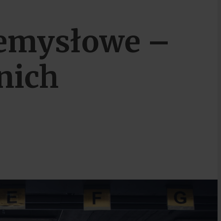
emysłowe –
nich