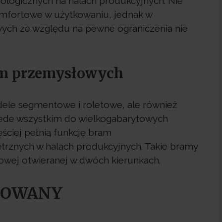
nologicznych na halach produkcyjnych. Nie
komfortowe w użytkowaniu, jednak w
ych ze względu na pewne ograniczenia nie
am przemysłowych
ele segmentowe i roletowe, ale również
rzede wszystkim do wielkogabarytowych
ciej pełnią funkcję bram
rznych w halach produkcyjnych. Takie bramy
owej otwieranej w dwóch kierunkach.
ROWANY