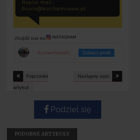
Znajdź nas na
KochamRawePL
Zobacz profil
Nawigacja
Poprzedni
Następny wpis
wpisu
artykuł
Podziel się
PODOBNE ARTYKUŁY