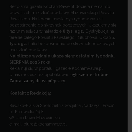
Bezpłatna gazeta KochamRawe.pl dociera niemal do
wszystkich mieszkańców Rawy Mazowieckiej i Powiatu
Rawskiego. Na terenie miasta dystrybuowana jest
bezpośrednio do skrzynek pocztowych. Ukazujemy się
raz w miesiącu w nakładzie
8 tys. egz.
Dystrybucja na
terenie całego Powiatu Rawskiego i Głuchowa. Około
4
tys. egz.
trafia bezpośrednio do skrzynek pocztowych
mieszkańców Rawy.
Najbliższe wydanie ukaże się w ostatnim tygodniu
SIERPNIA 2026 roku.
Reklamuj się w portalu i gazecie KochamRawe.pl
U nas możesz też opublikować
ogłoszenie drobne
.
Zapraszamy do współpracy
.
Kontakt z Redakcją:
Rawsko-Bialska Spółdzielnia Socjalna „Nadzieja i Praca”
ul. Katowicka 24 E
96-200 Rawa Mazowiecka
e-mail: biuro@kochamrawe.pl