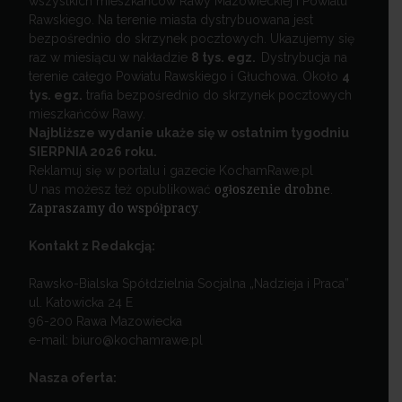
wszystkich mieszkańców Rawy Mazowieckiej i Powiatu
Rawskiego. Na terenie miasta dystrybuowana jest
bezpośrednio do skrzynek pocztowych. Ukazujemy się
raz w miesiącu w nakładzie
8 tys. egz.
Dystrybucja na
terenie całego Powiatu Rawskiego i Głuchowa. Około
4
tys. egz.
trafia bezpośrednio do skrzynek pocztowych
mieszkańców Rawy.
Najbliższe wydanie ukaże się w ostatnim tygodniu
SIERPNIA 2026 roku.
Reklamuj się w portalu i gazecie KochamRawe.pl
U nas możesz też opublikować
ogłoszenie drobne
.
Zapraszamy do współpracy
.
Kontakt z Redakcją:
Rawsko-Bialska Spółdzielnia Socjalna „Nadzieja i Praca”
ul. Katowicka 24 E
96-200 Rawa Mazowiecka
e-mail: biuro@kochamrawe.pl
Nasza oferta: