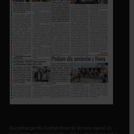
Bezpłatna gazeta KochamRawe.pl dociera niemal do