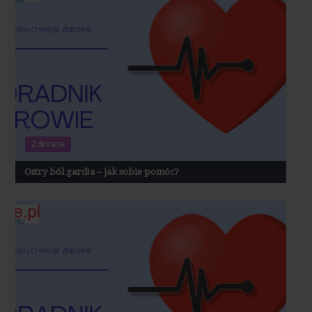
Zdrowie
Ostry ból gardła – jak sobie pomóc?