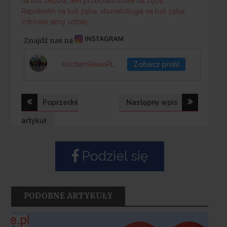
na ból zebów
,
leki przeciwbólowe na zęby
,
Rapidentin na ból zęba
,
stomatologia na ból zęba
,
zdrowie jamy ustnej
Znajdź nas na
KochamRawePL
Zobacz profil
Nawigacja
Poprzedni
Następny wpis
wpisu
artykuł
Podziel się
PODOBNE ARTYKUŁY