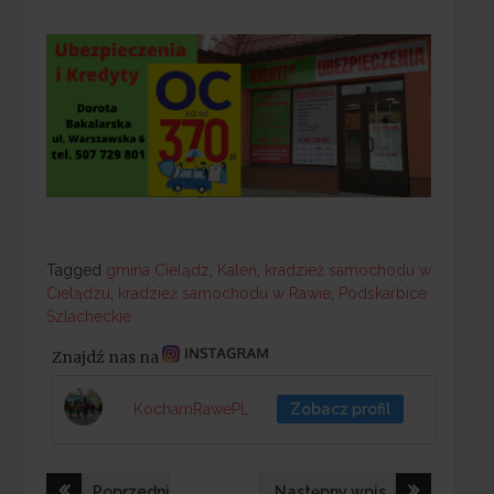
Tagged
Tagged
gmina Cielądz
,
Kaleń
,
kradzież samochodu w
Cielądzu
,
kradzież samochodu w Rawie
,
Podskarbice
Szlacheckie
Znajdź nas na
KochamRawePL
Zobacz profil
Nawigacja
Poprzedni
Następny wpis