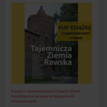
Książkę z opowiadaniami o Rawie i Ziemi
Rawskiej
można kupić w księgarniach
internetowych
.