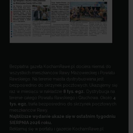
Bezpłatna gazeta KochamRawe.pl dociera niemal do
wszystkich mieszkańców Rawy Mazowieckiej i Powiatu
Rawskiego. Na terenie miasta dystrybuowana jest
bezpośrednio do skrzynek pocztowych. Ukazujemy się
raz w miesiącu w nakładzie
8 tys. egz.
Dystrybucja na
terenie całego Powiatu Rawskiego i Głuchowa. Około
4
tys. egz.
trafia bezpośrednio do skrzynek pocztowych
mieszkańców Rawy.
Najbliższe wydanie ukaże się w ostatnim tygodniu
SIERPNIA 2026 roku.
Reklamuj się w portalu i gazecie KochamRawe.pl