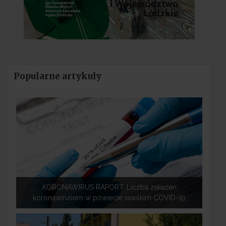
Popularne artykuły
KORONAWIRUS RAPORT: Liczba zakażeń
koronawirusem w powiecie rawskim COVID-19