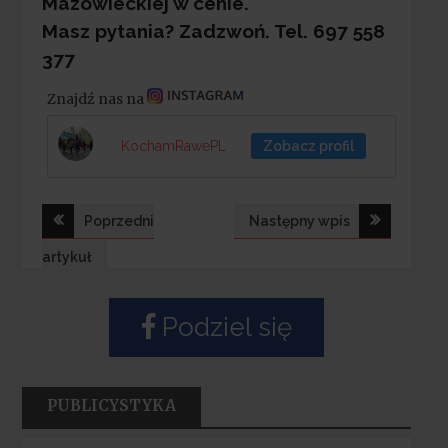
Mazowieckiej w cenie.
Masz pytania? Zadzwoń.
Tel. 697 558
377
Znajdź nas na
KochamRawePL
Zobacz profil
Nawigacja
Poprzedni
Następny wpis
wpisu
artykuł
Podziel się
PUBLICYSTYKA