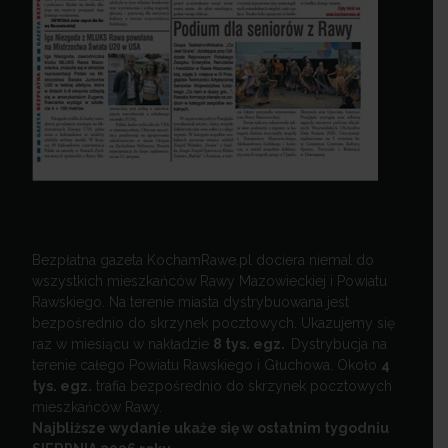
Bezpłatna gazeta KochamRawe.pl dociera niemal do
wszystkich mieszkańców Rawy Mazowieckiej i Powiatu
Rawskiego. Na terenie miasta dystrybuowana jest
bezpośrednio do skrzynek pocztowych. Ukazujemy się
raz w miesiącu w nakładzie
8 tys. egz.
Dystrybucja na
terenie całego Powiatu Rawskiego i Głuchowa. Około
4
tys. egz.
trafia bezpośrednio do skrzynek pocztowych
mieszkańców Rawy.
Najbliższe wydanie ukaże się w ostatnim tygodniu