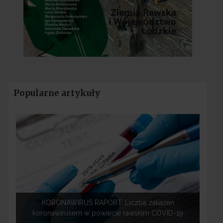
Popularne artykuły
KORONAWIRUS RAPORT: Liczba zakażeń
koronawirusem w powiecie rawskim COVID-19