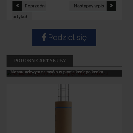
Nawigacja
Poprzedni
Następny wpis
wpisu
artykuł
Podziel się
PODOBNE ARTYKUŁY
ZEWNĘTRZNE ARTYKUŁY PARTNERÓW
Montaż uchwytu na mydło w płynie krok po kroku