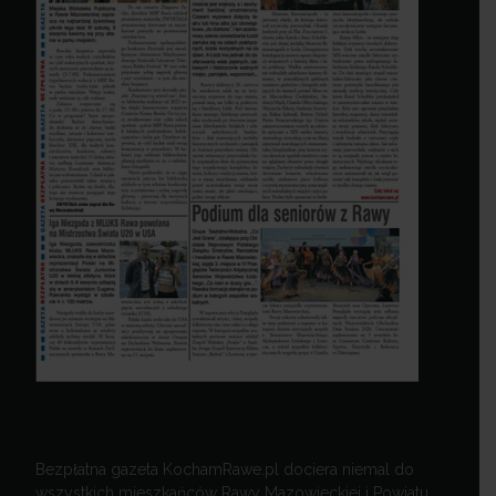
Bezpłatna gazeta KochamRawe.pl dociera niemal do
wszystkich mieszkańców Rawy Mazowieckiej i Powiatu