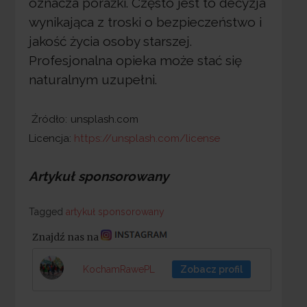
oznacza porażki. Często jest to decyzja
wynikająca z troski o bezpieczeństwo i
jakość życia osoby starszej.
Profesjonalna opieka może stać się
naturalnym uzupełni.
Źródło:
unsplash.com
Licencja:
https://unsplash.com/license
Artykuł sponsorowany
Tagged
Tagged
artykuł sponsorowany
Znajdź nas na
KochamRawePL
Zobacz profil