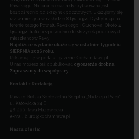
Rawskiego. Na terenie miasta dystrybuowana jest
bezpośrednio do skrzynek pocztowych. Ukazujemy się
raz w miesiącu w nakładzie
8 tys. egz.
Dystrybucja na
terenie całego Powiatu Rawskiego i Głuchowa. Około
4
tys. egz.
trafia bezpośrednio do skrzynek pocztowych
mieszkańców Rawy.
Najbliższe wydanie ukaże się w ostatnim tygodniu
SIERPNIA 2026 roku.
Reklamuj się w portalu i gazecie KochamRawe.pl
U nas możesz też opublikować
ogłoszenie drobne
.
Zapraszamy do współpracy
.
Kontakt z Redakcją:
Rawsko-Bialska Spółdzielnia Socjalna „Nadzieja i Praca”
ul. Katowicka 24 E
96-200 Rawa Mazowiecka
e-mail: biuro@kochamrawe.pl
Nasza oferta: