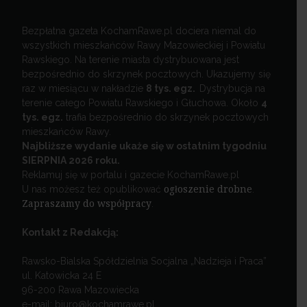
Bezpłatna gazeta KochamRawe.pl dociera niemal do
wszystkich mieszkańców Rawy Mazowieckiej i Powiatu
Rawskiego. Na terenie miasta dystrybuowana jest
bezpośrednio do skrzynek pocztowych. Ukazujemy się
raz w miesiącu w nakładzie
8 tys. egz.
Dystrybucja na
terenie całego Powiatu Rawskiego i Głuchowa. Około
4
tys. egz.
trafia bezpośrednio do skrzynek pocztowych
mieszkańców Rawy.
Najbliższe wydanie ukaże się w ostatnim tygodniu
SIERPNIA 2026 roku.
Reklamuj się w portalu i gazecie KochamRawe.pl
U nas możesz też opublikować
ogłoszenie drobne
.
Zapraszamy do współpracy
.
Kontakt z Redakcją:
Rawsko-Bialska Spółdzielnia Socjalna „Nadzieja i Praca”
ul. Katowicka 24 E
96-200 Rawa Mazowiecka
e-mail: biuro@kochamrawe.pl