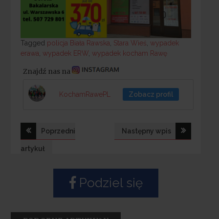
Tagged
Tagged
policja Biała Rawska
,
Stara Wieś
,
wypadek
erawa
,
wypadek ERW
,
wypadek kocham Rawę
Znajdź nas na
KochamRawePL
Zobacz profil
Nawigacja
Poprzedni
Następny wpis
wpisu
artykuł
Podziel się