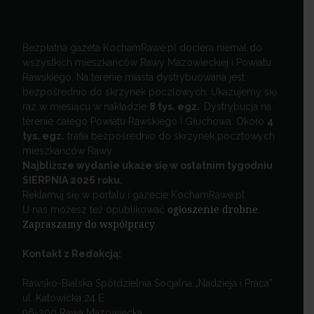
Bezpłatna gazeta KochamRawe.pl dociera niemal do
wszystkich mieszkańców Rawy Mazowieckiej i Powiatu
Rawskiego. Na terenie miasta dystrybuowana jest
bezpośrednio do skrzynek pocztowych. Ukazujemy się
raz w miesiącu w nakładzie
8 tys. egz.
Dystrybucja na
terenie całego Powiatu Rawskiego i Głuchowa. Około
4
tys. egz.
trafia bezpośrednio do skrzynek pocztowych
mieszkańców Rawy.
Najbliższe wydanie ukaże się w ostatnim tygodniu
SIERPNIA 2026 roku.
Reklamuj się w portalu i gazecie KochamRawe.pl
U nas możesz też opublikować
ogłoszenie drobne
.
Zapraszamy do współpracy
.
Kontakt z Redakcją:
Rawsko-Bialska Spółdzielnia Socjalna „Nadzieja i Praca”
ul. Katowicka 24 E
96-200 Rawa Mazowiecka