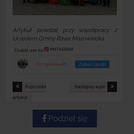
Artykuł powstał przy współpracy z
Urzędem Gminy Rawa Mazowiecka.
Znajdź nas na
KochamRawePL
Zobacz profil
Nawigacja
Poprzedni
Następny wpis
wpisu
artykuł
Podziel się