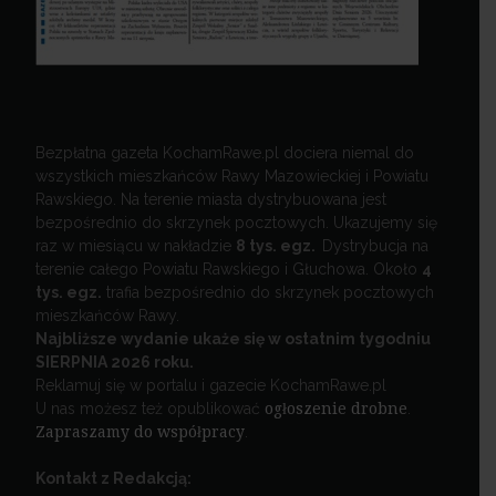
Bezpłatna gazeta KochamRawe.pl dociera niemal do
wszystkich mieszkańców Rawy Mazowieckiej i Powiatu
Rawskiego. Na terenie miasta dystrybuowana jest
bezpośrednio do skrzynek pocztowych. Ukazujemy się
raz w miesiącu w nakładzie
8 tys. egz.
Dystrybucja na
terenie całego Powiatu Rawskiego i Głuchowa. Około
4
tys. egz.
trafia bezpośrednio do skrzynek pocztowych
mieszkańców Rawy.
Najbliższe wydanie ukaże się w ostatnim tygodniu
SIERPNIA 2026 roku.
Reklamuj się w portalu i gazecie KochamRawe.pl
U nas możesz też opublikować
ogłoszenie drobne
.
Zapraszamy do współpracy
.
Kontakt z Redakcją: