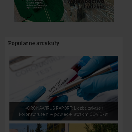
Popularne artykuły
KORONAWIRUS RAPORT: Liczba zakażeń
koronawirusem w powiecie rawskim COVID-19