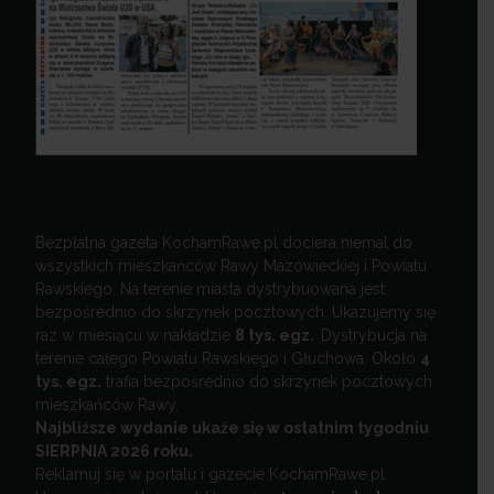
Bezpłatna gazeta KochamRawe.pl dociera niemal do
wszystkich mieszkańców Rawy Mazowieckiej i Powiatu
Rawskiego. Na terenie miasta dystrybuowana jest
bezpośrednio do skrzynek pocztowych. Ukazujemy się
raz w miesiącu w nakładzie
8 tys. egz.
Dystrybucja na
terenie całego Powiatu Rawskiego i Głuchowa. Około
4
tys. egz.
trafia bezpośrednio do skrzynek pocztowych
mieszkańców Rawy.
Najbliższe wydanie ukaże się w ostatnim tygodniu
SIERPNIA 2026 roku.
Reklamuj się w portalu i gazecie KochamRawe.pl