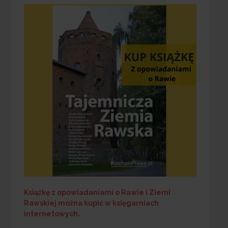
Książkę z opowiadaniami o Rawie i Ziemi
Rawskiej
można kupić w księgarniach
internetowych
.