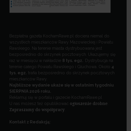
Bezpłatna gazeta KochamRawe.pl dociera niemal do
wszystkich mieszkańców Rawy Mazowieckiej i Powiatu
Rawskiego. Na terenie miasta dystrybuowana jest
bezpośrednio do skrzynek pocztowych. Ukazujemy się
raz w miesiącu w nakładzie
8 tys. egz.
Dystrybucja na
terenie całego Powiatu Rawskiego i Głuchowa. Około
4
tys. egz.
trafia bezpośrednio do skrzynek pocztowych
mieszkańców Rawy.
Najbliższe wydanie ukaże się w ostatnim tygodniu
SIERPNIA 2026 roku.
Reklamuj się w portalu i gazecie KochamRawe.pl
U nas możesz też opublikować
ogłoszenie drobne
.
Zapraszamy do współpracy
.
Kontakt z Redakcją: