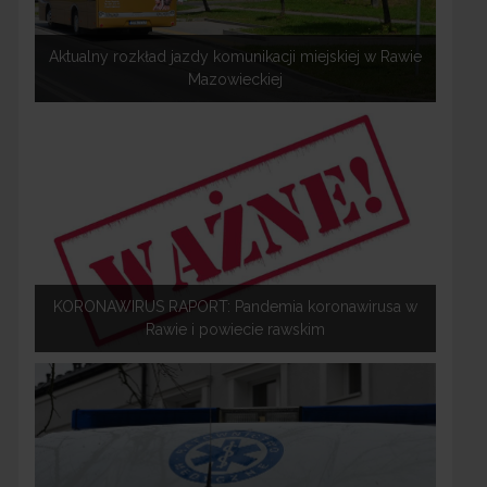
Aktualny rozkład jazdy komunikacji miejskiej w Rawie
Mazowieckiej
KORONAWIRUS RAPORT: Pandemia koronawirusa w
Rawie i powiecie rawskim