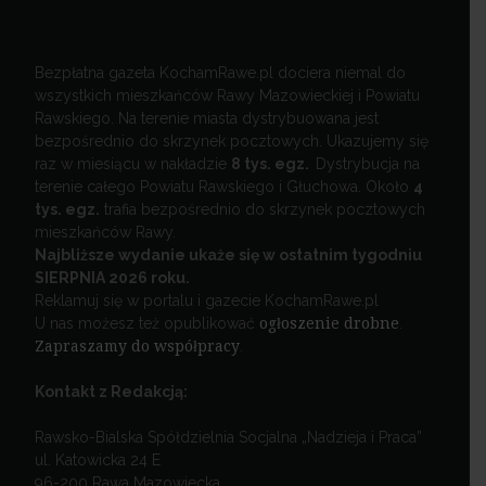
Bezpłatna gazeta KochamRawe.pl dociera niemal do
wszystkich mieszkańców Rawy Mazowieckiej i Powiatu
Rawskiego. Na terenie miasta dystrybuowana jest
bezpośrednio do skrzynek pocztowych. Ukazujemy się
raz w miesiącu w nakładzie
8 tys. egz.
Dystrybucja na
terenie całego Powiatu Rawskiego i Głuchowa. Około
4
tys. egz.
trafia bezpośrednio do skrzynek pocztowych
mieszkańców Rawy.
Najbliższe wydanie ukaże się w ostatnim tygodniu
SIERPNIA 2026 roku.
Reklamuj się w portalu i gazecie KochamRawe.pl
U nas możesz też opublikować
ogłoszenie drobne
.
Zapraszamy do współpracy
.
Kontakt z Redakcją:
Rawsko-Bialska Spółdzielnia Socjalna „Nadzieja i Praca”
ul. Katowicka 24 E
96-200 Rawa Mazowiecka