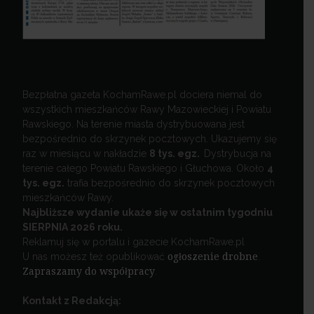
Bezpłatna gazeta KochamRawe.pl dociera niemal do
wszystkich mieszkańców Rawy Mazowieckiej i Powiatu
Rawskiego. Na terenie miasta dystrybuowana jest
bezpośrednio do skrzynek pocztowych. Ukazujemy się
raz w miesiącu w nakładzie
8 tys. egz.
Dystrybucja na
terenie całego Powiatu Rawskiego i Głuchowa. Około
4
tys. egz.
trafia bezpośrednio do skrzynek pocztowych
mieszkańców Rawy.
Najbliższe wydanie ukaże się w ostatnim tygodniu
SIERPNIA 2026 roku.
Reklamuj się w portalu i gazecie KochamRawe.pl
U nas możesz też opublikować
ogłoszenie drobne
.
Zapraszamy do współpracy
.
Kontakt z Redakcją: