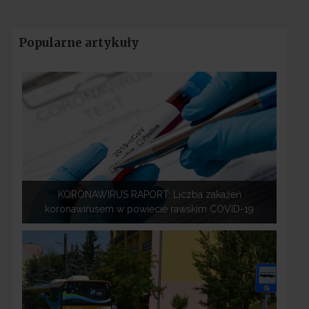
Popularne artykuły
KORONAWIRUS RAPORT: Liczba zakażeń
koronawirusem w powiecie rawskim COVID-19