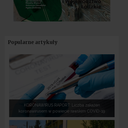
Popularne artykuły
KORONAWIRUS RAPORT: Liczba zakażeń
koronawirusem w powiecie rawskim COVID-19