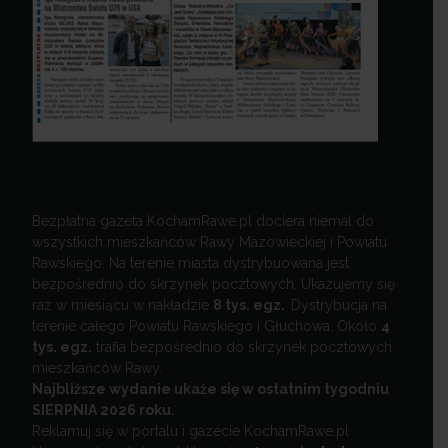
Bezpłatna gazeta KochamRawe.pl dociera niemal do
wszystkich mieszkańców Rawy Mazowieckiej i Powiatu
Rawskiego. Na terenie miasta dystrybuowana jest
bezpośrednio do skrzynek pocztowych. Ukazujemy się
raz w miesiącu w nakładzie
8 tys. egz.
Dystrybucja na
terenie całego Powiatu Rawskiego i Głuchowa. Około
4
tys. egz.
trafia bezpośrednio do skrzynek pocztowych
mieszkańców Rawy.
Najbliższe wydanie ukaże się w ostatnim tygodniu
SIERPNIA 2026 roku.
Reklamuj się w portalu i gazecie KochamRawe.pl