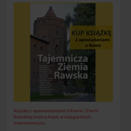
Książkę z opowiadaniami o Rawie i Ziemi
Rawskiej
można kupić w księgarniach
internetowych
.