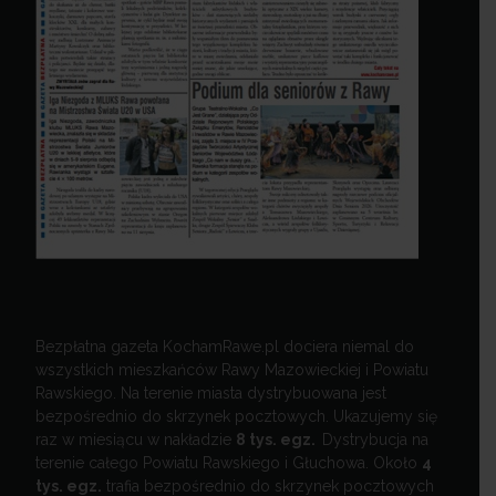
Bezpłatna gazeta KochamRawe.pl dociera niemal do
wszystkich mieszkańców Rawy Mazowieckiej i Powiatu
Rawskiego. Na terenie miasta dystrybuowana jest
bezpośrednio do skrzynek pocztowych. Ukazujemy się
raz w miesiącu w nakładzie
8 tys. egz.
Dystrybucja na
terenie całego Powiatu Rawskiego i Głuchowa. Około
4
tys. egz.
trafia bezpośrednio do skrzynek pocztowych