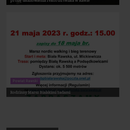
próbę ustanowienia rekordu świata w Rawie
Powiat Rawski
Rodzinny Marsz Bialskimi Sadami