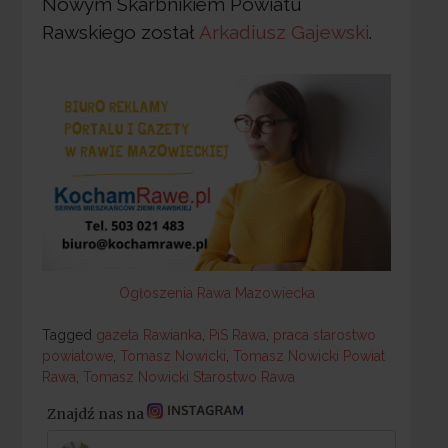
Nowym Skarbnikiem Powiatu
Rawskiego został
Arkadiusz Gajewski
.
Ogłoszenia Rawa Mazowiecka
Tagged
Tagged
gazeta Rawianka
,
PiS Rawa
,
praca starostwo
powiatowe
,
Tomasz Nowicki
,
Tomasz Nowicki Powiat
Rawa
,
Tomasz Nowicki Starostwo Rawa
Znajdź nas na