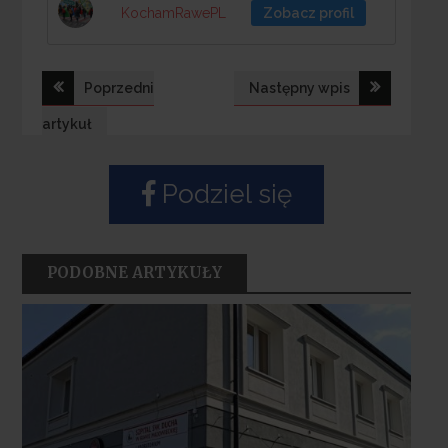
KochamRawePL
Zobacz profil
Nawigacja
Poprzedni
Następny wpis
wpisu
artykuł
Podziel się
PODOBNE ARTYKUŁY