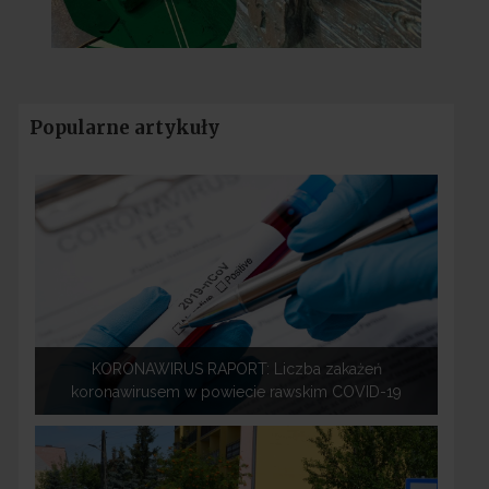
Popularne artykuły
KORONAWIRUS RAPORT: Liczba zakażeń
koronawirusem w powiecie rawskim COVID-19