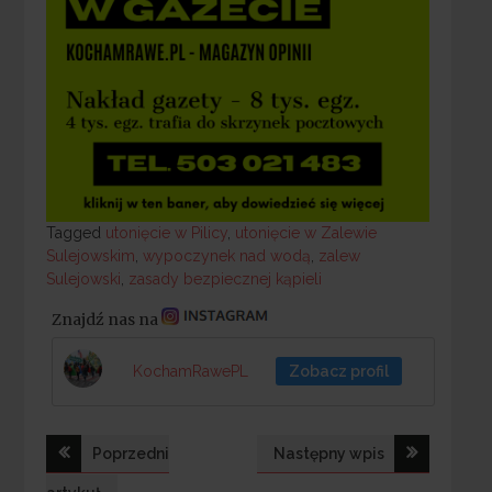
Tagged
Tagged
utonięcie w Pilicy
,
utonięcie w Zalewie
Sulejowskim
,
wypoczynek nad wodą
,
zalew
Sulejowski
,
zasady bezpiecznej kąpieli
Znajdź nas na
KochamRawePL
Zobacz profil
Nawigacja
Poprzedni
Następny wpis