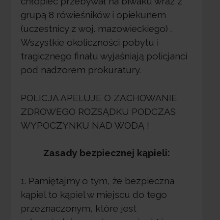
chłopiec przebywał na biwaku wraz z
grupą 8 rówieśników i opiekunem
(uczestnicy z woj. mazowieckiego) .
Wszystkie okoliczności pobytu i
tragicznego finału wyjaśniają policjanci
pod nadzorem prokuratury.
POLICJA APELUJE O ZACHOWANIE
ZDROWEGO ROZSĄDKU PODCZAS
WYPOCZYNKU NAD WODĄ !
Zasady bezpiecznej kąpieli:
1. Pamiętajmy o tym, że bezpieczna
kąpiel to kąpiel w miejscu do tego
przeznaczonym, które jest