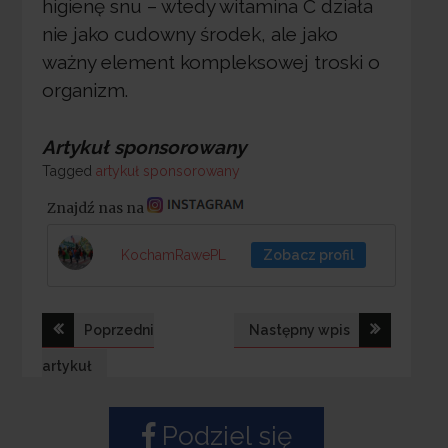
higienę snu – wtedy witamina C działa
nie jako cudowny środek, ale jako
ważny element kompleksowej troski o
organizm.
Artykuł sponsorowany
Tagged
Tagged
artykuł sponsorowany
Znajdź nas na
KochamRawePL
Zobacz profil
Nawigacja
Poprzedni
Następny wpis
wpisu
artykuł
Podziel się