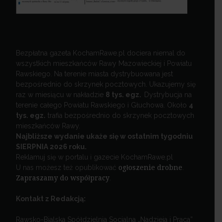
Bezpłatna gazeta KochamRawe.pl dociera niemal do
wszystkich mieszkańców Rawy Mazowieckiej i Powiatu
Rawskiego. Na terenie miasta dystrybuowana jest
bezpośrednio do skrzynek pocztowych. Ukazujemy się
raz w miesiącu w nakładzie
8 tys. egz.
Dystrybucja na
terenie całego Powiatu Rawskiego i Głuchowa. Około
4
tys. egz.
trafia bezpośrednio do skrzynek pocztowych
mieszkańców Rawy.
Najbliższe wydanie ukaże się w ostatnim tygodniu
SIERPNIA 2026 roku.
Reklamuj się w portalu i gazecie KochamRawe.pl
U nas możesz też opublikować
ogłoszenie drobne
.
Zapraszamy do współpracy
.
Kontakt z Redakcją:
Rawsko-Bialska Spółdzielnia Socjalna „Nadzieja i Praca”