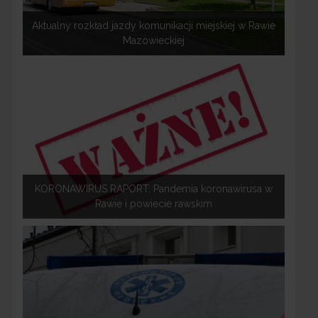
Aktualny rozkład jazdy komunikacji miejskiej w Rawie
Mazowieckiej
KORONAWIRUS RAPORT: Pandemia koronawirusa w
Rawie i powiecie rawskim