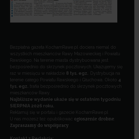
Bezpłatna gazeta KochamRawe.pl dociera niemal do
wszystkich mieszkańców Rawy Mazowieckiej i Powiatu
Rawskiego. Na terenie miasta dystrybuowana jest
bezpośrednio do skrzynek pocztowych. Ukazujemy się
raz w miesiącu w nakładzie
8 tys. egz.
Dystrybucja na
terenie całego Powiatu Rawskiego i Głuchowa. Około
4
tys. egz.
trafia bezpośrednio do skrzynek pocztowych
mieszkańców Rawy.
Najbliższe wydanie ukaże się w ostatnim tygodniu
SIERPNIA 2026 roku.
Reklamuj się w portalu i gazecie KochamRawe.pl
U nas możesz też opublikować
ogłoszenie drobne
.
Zapraszamy do współpracy
.
Kontakt z Redakcją: