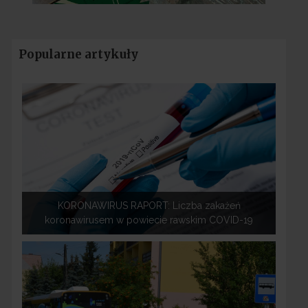
Popularne artykuły
KORONAWIRUS RAPORT: Liczba zakażeń
koronawirusem w powiecie rawskim COVID-19