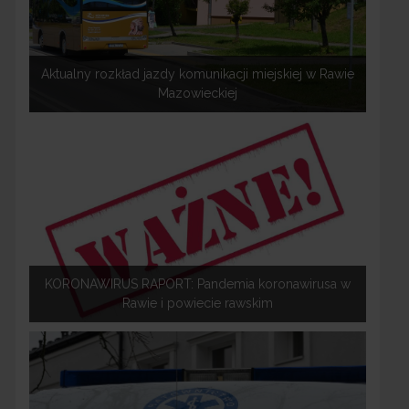
Aktualny rozkład jazdy komunikacji miejskiej w Rawie
Mazowieckiej
KORONAWIRUS RAPORT: Pandemia koronawirusa w
Rawie i powiecie rawskim