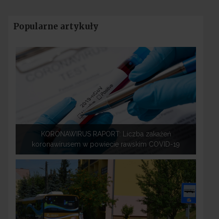
Popularne artykuły
KORONAWIRUS RAPORT: Liczba zakażeń
koronawirusem w powiecie rawskim COVID-19