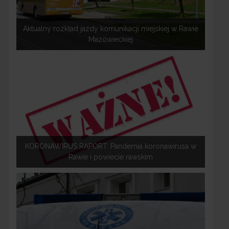
Aktualny rozkład jazdy komunikacji miejskiej w Rawie
Mazowieckiej
KORONAWIRUS RAPORT: Pandemia koronawirusa w
Rawie i powiecie rawskim