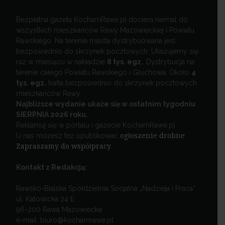
Bezpłatna gazeta KochamRawe.pl dociera niemal do
wszystkich mieszkańców Rawy Mazowieckiej i Powiatu
Rawskiego. Na terenie miasta dystrybuowana jest
bezpośrednio do skrzynek pocztowych. Ukazujemy się
raz w miesiącu w nakładzie
8 tys. egz.
Dystrybucja na
terenie całego Powiatu Rawskiego i Głuchowa. Około
4
tys. egz.
trafia bezpośrednio do skrzynek pocztowych
mieszkańców Rawy.
Najbliższe wydanie ukaże się w ostatnim tygodniu
SIERPNIA 2026 roku.
Reklamuj się w portalu i gazecie KochamRawe.pl
U nas możesz też opublikować
ogłoszenie drobne
.
Zapraszamy do współpracy
.
Kontakt z Redakcją:
Rawsko-Bialska Spółdzielnia Socjalna „Nadzieja i Praca”
ul. Katowicka 24 E
96-200 Rawa Mazowiecka
e-mail: biuro@kochamrawe.pl