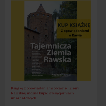
Książkę z opowiadaniami o Rawie i Ziemi
Rawskiej
można kupić w księgarniach
internetowych
.