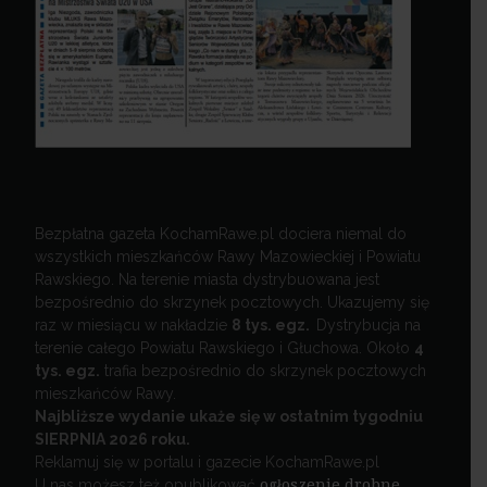
Bezpłatna gazeta KochamRawe.pl dociera niemal do
wszystkich mieszkańców Rawy Mazowieckiej i Powiatu
Rawskiego. Na terenie miasta dystrybuowana jest
bezpośrednio do skrzynek pocztowych. Ukazujemy się
raz w miesiącu w nakładzie
8 tys. egz.
Dystrybucja na
terenie całego Powiatu Rawskiego i Głuchowa. Około
4
tys. egz.
trafia bezpośrednio do skrzynek pocztowych
mieszkańców Rawy.
Najbliższe wydanie ukaże się w ostatnim tygodniu
SIERPNIA 2026 roku.
Reklamuj się w portalu i gazecie KochamRawe.pl
U nas możesz też opublikować
ogłoszenie drobne
.