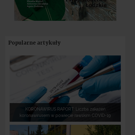
Popularne artykuły
KORONAWIRUS RAPORT: Liczba zakażeń
koronawirusem w powiecie rawskim COVID-19