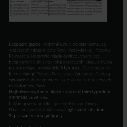
Bezpłatna gazeta KochamRawe.pl dociera niemal do
wszystkich mieszkańców Rawy Mazowieckiej i Powiatu
Rawskiego. Na terenie miasta dystrybuowana jest
bezpośrednio do skrzynek pocztowych. Ukazujemy się
raz w miesiącu w nakładzie
8 tys. egz.
Dystrybucja na
terenie całego Powiatu Rawskiego i Głuchowa. Około
4
tys. egz.
trafia bezpośrednio do skrzynek pocztowych
mieszkańców Rawy.
Najbliższe wydanie ukaże się w ostatnim tygodniu
SIERPNIA 2026 roku.
Reklamuj się w portalu i gazecie KochamRawe.pl
U nas możesz też opublikować
ogłoszenie drobne
.
Zapraszamy do współpracy
.