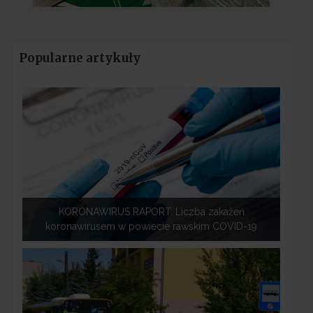
Popularne artykuły
KORONAWIRUS RAPORT: Liczba zakażeń
koronawirusem w powiecie rawskim COVID-19