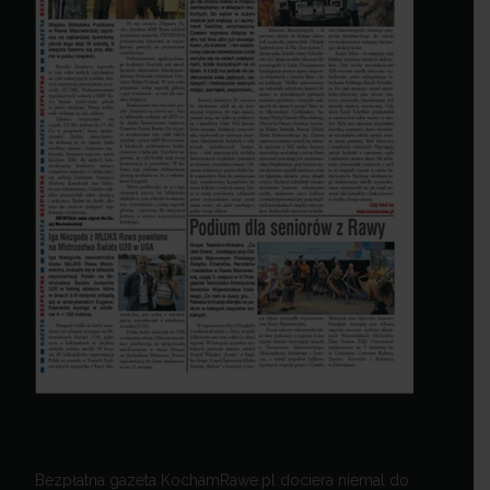
Bezpłatna gazeta KochamRawe.pl dociera niemal do