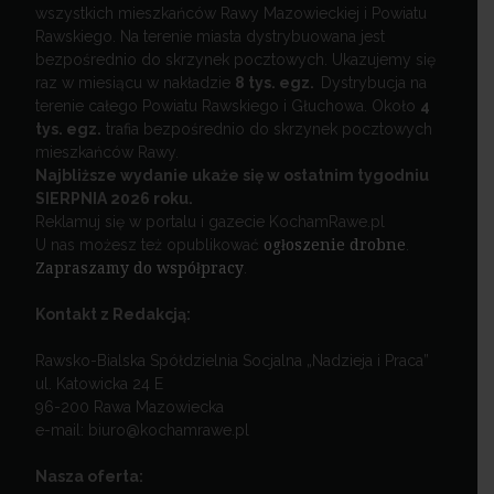
wszystkich mieszkańców Rawy Mazowieckiej i Powiatu
Rawskiego. Na terenie miasta dystrybuowana jest
bezpośrednio do skrzynek pocztowych. Ukazujemy się
raz w miesiącu w nakładzie
8 tys. egz.
Dystrybucja na
terenie całego Powiatu Rawskiego i Głuchowa. Około
4
tys. egz.
trafia bezpośrednio do skrzynek pocztowych
mieszkańców Rawy.
Najbliższe wydanie ukaże się w ostatnim tygodniu
SIERPNIA 2026 roku.
Reklamuj się w portalu i gazecie KochamRawe.pl
U nas możesz też opublikować
ogłoszenie drobne
.
Zapraszamy do współpracy
.
Kontakt z Redakcją:
Rawsko-Bialska Spółdzielnia Socjalna „Nadzieja i Praca”
ul. Katowicka 24 E
96-200 Rawa Mazowiecka
e-mail: biuro@kochamrawe.pl
Nasza oferta: