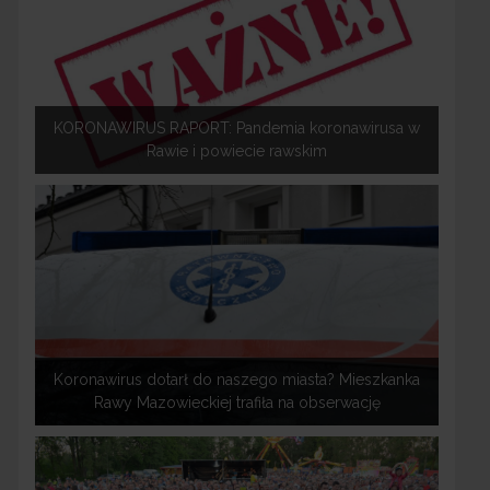
KORONAWIRUS RAPORT: Pandemia koronawirusa w
Rawie i powiecie rawskim
Koronawirus dotarł do naszego miasta? Mieszkanka
Rawy Mazowieckiej trafiła na obserwację