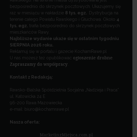
Rawskiego. Na terenie miasta dystrybuowana jest
bezpośrednio do skrzynek pocztowych. Ukazujemy się
raz w miesiącu w nakładzie
8 tys. egz.
Dystrybucja na
terenie całego Powiatu Rawskiego i Głuchowa. Około
4
tys. egz.
trafia bezpośrednio do skrzynek pocztowych
mieszkańców Rawy.
Najbliższe wydanie ukaże się w ostatnim tygodniu
SIERPNIA 2026 roku.
Reklamuj się w portalu i gazecie KochamRawe.pl
U nas możesz też opublikować
ogłoszenie drobne
.
Zapraszamy do współpracy
.
Kontakt z Redakcją:
Rawsko-Bialska Spółdzielnia Socjalna „Nadzieja i Praca”
ul. Katowicka 24 E
96-200 Rawa Mazowiecka
e-mail: biuro@kochamrawe.pl
Nasza oferta:
MarketingMiejsca.com.pl