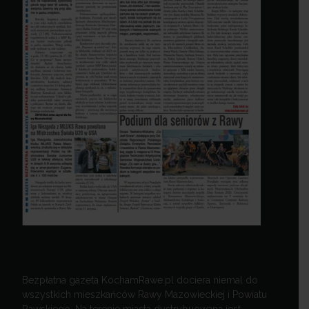
Bezpłatna gazeta KochamRawe.pl dociera niemal do
wszystkich mieszkańców Rawy Mazowieckiej i Powiatu