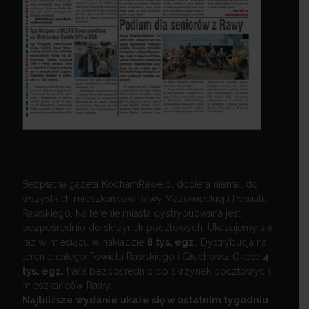
Bezpłatna gazeta KochamRawe.pl dociera niemal do
wszystkich mieszkańców Rawy Mazowieckiej i Powiatu
Rawskiego. Na terenie miasta dystrybuowana jest
bezpośrednio do skrzynek pocztowych. Ukazujemy się
raz w miesiącu w nakładzie
8 tys. egz.
Dystrybucja na
terenie całego Powiatu Rawskiego i Głuchowa. Około
4
tys. egz.
trafia bezpośrednio do skrzynek pocztowych
mieszkańców Rawy.
Najbliższe wydanie ukaże się w ostatnim tygodniu