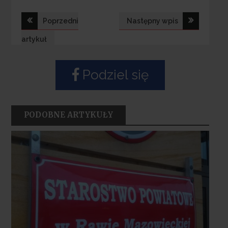
Nawigacja
Poprzedni
Następny wpis
wpisu
artykuł
Podziel się
PODOBNE ARTYKUŁY