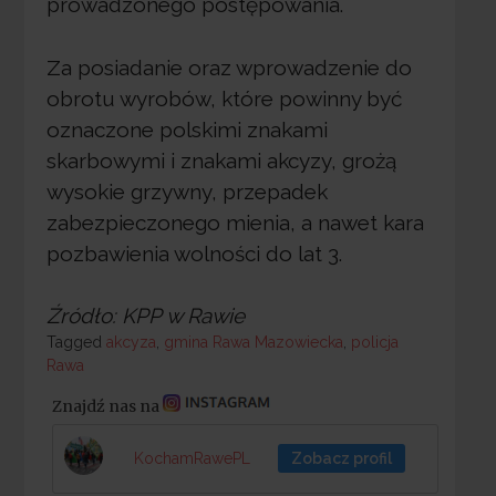
prowadzonego postępowania.
Za posiadanie oraz wprowadzenie do
obrotu wyrobów, które powinny być
oznaczone polskimi znakami
skarbowymi i znakami akcyzy, grożą
wysokie grzywny, przepadek
zabezpieczonego mienia, a nawet kara
pozbawienia wolności do lat 3.
Źródło: KPP w Rawie
Tagged
Tagged
akcyza
,
gmina Rawa Mazowiecka
,
policja
Rawa
Znajdź nas na
KochamRawePL
Zobacz profil