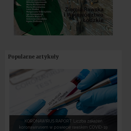
Popularne artykuły
KORONAWIRUS RAPORT: Liczba zakażeń
koronawirusem w powiecie rawskim COVID-19