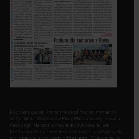
Bezpłatna gazeta KochamRawe.pl dociera niemal do
wszystkich mieszkańców Rawy Mazowieckiej i Powiatu
Rawskiego. Na terenie miasta dystrybuowana jest
bezpośrednio do skrzynek pocztowych. Ukazujemy się
raz w miesiącu w nakładzie
8 tys. egz.
Dystrybucja na