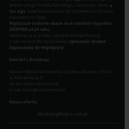
terenie całego Powiatu Rawskiego i Głuchowa. Około
4
tys. egz.
trafia bezpośrednio do skrzynek pocztowych
mieszkańców Rawy.
Najbliższe wydanie ukaże się w ostatnim tygodniu
SIERPNIA 2026 roku.
Reklamuj się w portalu i gazecie KochamRawe.pl
U nas możesz też opublikować
ogłoszenie drobne
.
Zapraszamy do współpracy
.
Kontakt z Redakcją:
Rawsko-Bialska Spółdzielnia Socjalna „Nadzieja i Praca”
ul. Katowicka 24 E
96-200 Rawa Mazowiecka
e-mail: biuro@kochamrawe.pl
Nasza oferta:
MarketingMiejsca.com.pl