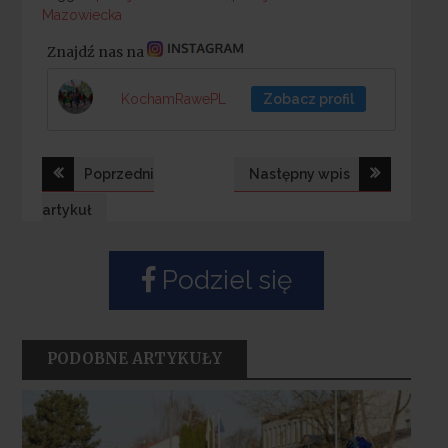
Mazowiecka
Znajdź nas na
KochamRawePL
Zobacz profil
Nawigacja
Poprzedni
Następny wpis
wpisu
artykuł
Podziel się
PODOBNE ARTYKUŁY