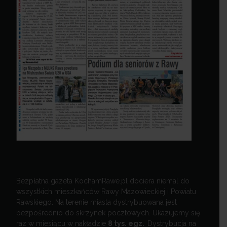
Bezpłatna gazeta KochamRawe.pl dociera niemal do
wszystkich mieszkańców Rawy Mazowieckiej i Powiatu
Rawskiego. Na terenie miasta dystrybuowana jest
bezpośrednio do skrzynek pocztowych. Ukazujemy się
raz w miesiącu w nakładzie
8 tys. egz.
Dystrybucja na