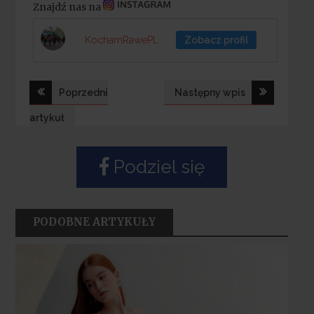
Znajdź nas na
KochamRawePL
Zobacz profil
Nawigacja
Poprzedni
Następny wpis
wpisu
artykuł
Podziel się
PODOBNE ARTYKUŁY