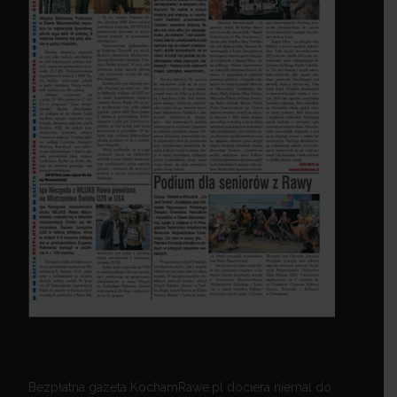
Bezpłatna gazeta KochamRawe.pl dociera niemal do