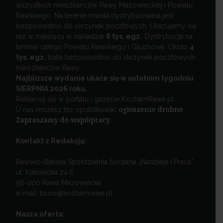
wszystkich mieszkańców Rawy Mazowieckiej i Powiatu
Rawskiego. Na terenie miasta dystrybuowana jest
bezpośrednio do skrzynek pocztowych. Ukazujemy się
raz w miesiącu w nakładzie
8 tys. egz.
Dystrybucja na
terenie całego Powiatu Rawskiego i Głuchowa. Około
4
tys. egz.
trafia bezpośrednio do skrzynek pocztowych
mieszkańców Rawy.
Najbliższe wydanie ukaże się w ostatnim tygodniu
SIERPNIA 2026 roku.
Reklamuj się w portalu i gazecie KochamRawe.pl
U nas możesz też opublikować
ogłoszenie drobne
.
Zapraszamy do współpracy
.
Kontakt z Redakcją:
Rawsko-Bialska Spółdzielnia Socjalna „Nadzieja i Praca”
ul. Katowicka 24 E
96-200 Rawa Mazowiecka
e-mail: biuro@kochamrawe.pl
Nasza oferta: