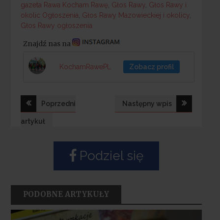
gazeta Rawa Kocham Rawę
,
Głos Rawy
,
Głos Rawy i
okolic Ogłoszenia
,
Głos Rawy Mazowieckiej i okolicy
,
Głos Rawy ogłoszenia
Znajdź nas na
KochamRawePL
Zobacz profil
Nawigacja
Poprzedni
Następny wpis
wpisu
artykuł
Podziel się
PODOBNE ARTYKUŁY