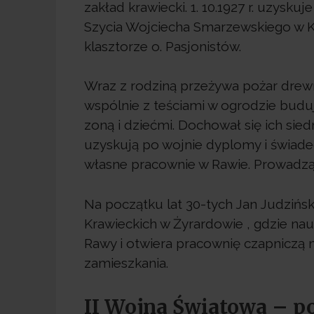
zakład krawiecki. 1. 10.1927 r. uzysku
Szycia Wojciecha Smarzewskiego w K
klasztorze o. Pasjonistów.
Wraz z rodziną przeżywa pożar drew
wspólnie z teściami w ogrodzie buduj
zoną i dziećmi. Dochował się ich sie
uzyskują po wojnie dyplomy i świadec
własne pracownie w Rawie. Prowadzą
Na początku lat 30-tych Jan Judziń
Krawieckich w Żyrardowie , gdzie nau
Rawy i otwiera pracownię czapniczą 
zamieszkania.
II Wojna Światowa – p