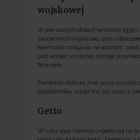
wojskowej
W pierwszych dniach września 1939 r.
żandarmerii wojskowej przy zabezpi
Niemców cofają się na wschód , pod Ł
pod koniec września zostaje przeni
Równem.
Ponieważ dobrze znał język rosyjski 
październiku udaje mu się uciec z ni
Getto
W roku 1941 Niemcy organizują na t
rejon ulic: Krzywe Koło, Zamkowa, Ł