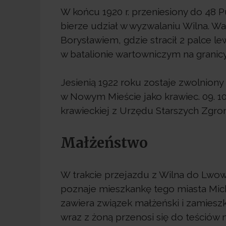
W końcu 1920 r. przeniesiony do 48 P
bierze udział w wyzwalaniu Wilna. W
Borysławiem, gdzie stracił 2 palce le
w batalionie wartowniczym na granic
Jesienią 1922 roku zostaje zwolnion
w Nowym Mieście jako krawiec. 09. 10
krawieckiej z Urzędu Starszych Zgr
Małżeństwo
W trakcie przejazdu z Wilna do Lwo
poznaje mieszkankę tego miasta Micha
zawiera związek małżeński i zamieszku
wraz z żoną przenosi się do teściów 