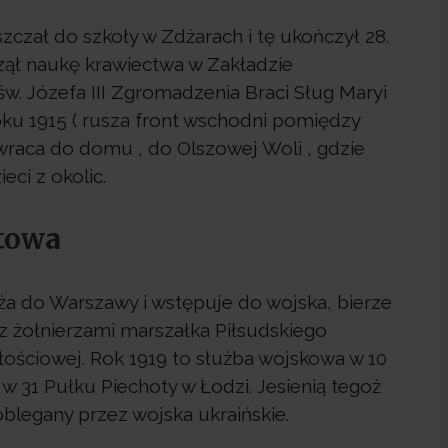
czał do szkoły w Zdżarach i tę ukończył 28.
zął naukę krawiectwa w Zakładzie
 Józefa III Zgromadzenia Braci Sług Maryi
ku 1915 ( rusza front wschodni pomiędzy
wraca do domu , do Olszowej Woli , gdzie
eci z okolic.
towa
ża do Warszawy i wstępuje do wojska, bierze
z żołnierzami marszałka Piłsudskiego
łościowej. Rok 1919 to służba wojskowa w 10
w 31 Pułku Piechoty w Łodzi. Jesienią tegoż
blegany przez wojska ukraińskie.