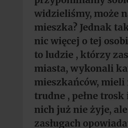
przypominamy sobie,
widzieliśmy, może n
mieszka? Jednak ta
nic więcej o tej osob
to ludzie , którzy za
miasta, wykonali ka
mieszkańców, mieli 
trudne , pełne trosk
nich już nie żyje, al
zasługach opowiadaj