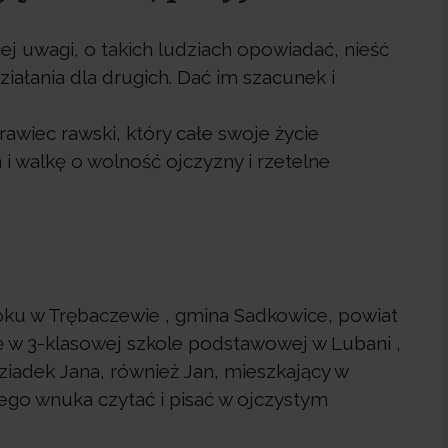
j uwagi, o takich ludziach opowiadać, nieść
ziałania dla drugich. Dać im szacunek i
rawiec rawski, który całe swoje życie
 i walkę o wolność ojczyzny i rzetelne
 roku w Trębaczewie , gmina Sadkowice, powiat
ę w 3-klasowej szkole podstawowej w Lubani ,
dziadek Jana, również Jan, mieszkający w
ego wnuka czytać i pisać w ojczystym