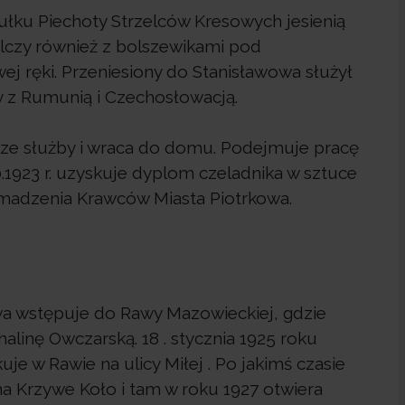
ułku Piechoty Strzelców Kresowych jesienią
alczy również z bolszewikami pod
wej ręki. Przeniesiony do Stanisławowa służył
y z Rumunią i Czechosłowacją.
y ze służby i wraca do domu. Podejmuje pracę
.1923 r. uzyskuje dyplom czeladnika w sztuce
omadzenia Krawców Miasta Piotrkowa.
wa wstępuje do Rawy Mazowieckiej, gdzie
linę Owczarską. 18 . stycznia 1925 roku
je w Rawie na ulicy Miłej . Po jakimś czasie
na Krzywe Koło i tam w roku 1927 otwiera