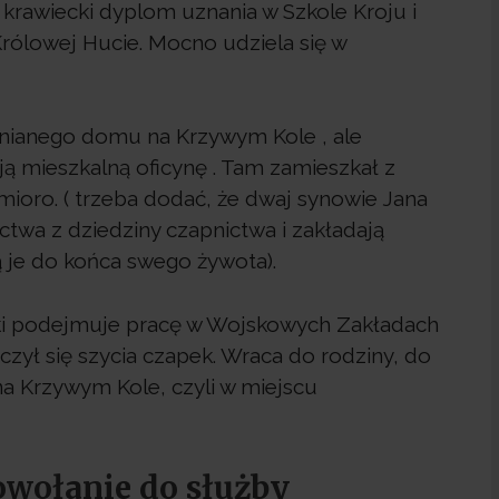
je krawiecki dyplom uznania w Szkole Kroju i
rólowej Hucie. Mocno udziela się w
nianego domu na Krzywym Kole , ale
ą mieszkalną oficynę . Tam zamieszkał z
dmioro. ( trzeba dodać, że dwaj synowie Jana
twa z dziedziny czapnictwa i zakładają
 je do końca swego żywota).
ski podejmuje pracę w Wojskowych Zakładach
czył się szycia czapek. Wraca do rodziny, do
na Krzywym Kole, czyli w miejscu
owołanie do służby