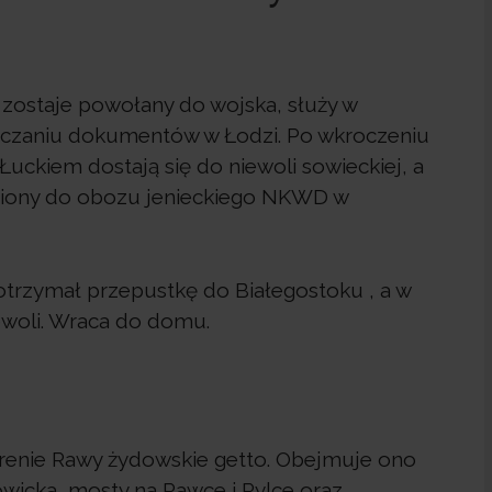
 zostaje powołany do wojska, służy w
eczaniu dokumentów w Łodzi. Po wkroczeniu
uckiem dostają się do niewoli sowieckiej, a
esiony do obozu jenieckiego NKWD w
otrzymał przepustkę do Białegostoku , a w
ewoli. Wraca do domu.
erenie Rawy żydowskie getto. Obejmuje ono
owicka, mosty na Rawce i Rylce oraz