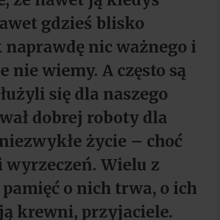
 że nawet ją kiedyś
awet gdzieś blisko
k naprawdę nic ważnego i
ie nie wiemy. A często są
służyli się dla naszego
wał dobrej roboty dla
niezwykłe życie – choć
 i wyrzeczeń. Wielu z
e pamięć o nich trwa, o ich
ą krewni, przyjaciele.