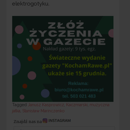
elektrogotyku.
Tagged
Tagged
Janusz Kasprowicz
,
Kaczmarski
,
muzyczna
jatka
,
Stanisław Marinczenko
Znajdź nas na