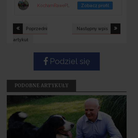
KochamRawePL
Zobacz profil
Nawigacja
Poprzedni
Następny wpis
wpisu
artykuł
Podziel się
PODOBNE ARTYKUŁY