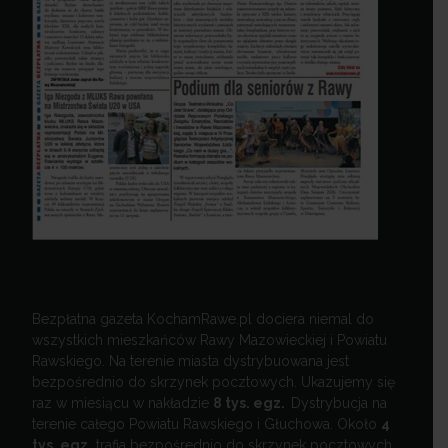
Bezpłatna gazeta KochamRawe.pl dociera niemal do
wszystkich mieszkańców Rawy Mazowieckiej i Powiatu
Rawskiego. Na terenie miasta dystrybuowana jest
bezpośrednio do skrzynek pocztowych. Ukazujemy się
raz w miesiącu w nakładzie
8 tys. egz.
Dystrybucja na
terenie całego Powiatu Rawskiego i Głuchowa. Około
4
tys. egz.
trafia bezpośrednio do skrzynek pocztowych