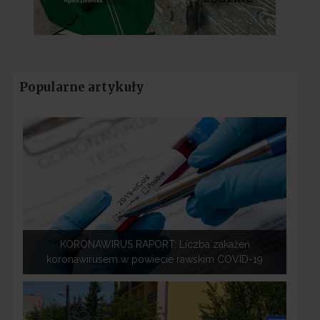
Popularne artykuły
KORONAWIRUS RAPORT: Liczba zakażeń
koronawirusem w powiecie rawskim COVID-19