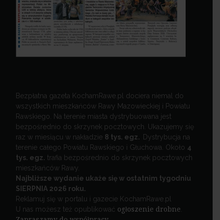
Bezpłatna gazeta KochamRawe.pl dociera niemal do
wszystkich mieszkańców Rawy Mazowieckiej i Powiatu
Rawskiego. Na terenie miasta dystrybuowana jest
bezpośrednio do skrzynek pocztowych. Ukazujemy się
raz w miesiącu w nakładzie
8 tys. egz.
Dystrybucja na
terenie całego Powiatu Rawskiego i Głuchowa. Około
4
tys. egz.
trafia bezpośrednio do skrzynek pocztowych
mieszkańców Rawy.
Najbliższe wydanie ukaże się w ostatnim tygodniu
SIERPNIA 2026 roku.
Reklamuj się w portalu i gazecie KochamRawe.pl
U nas możesz też opublikować
ogłoszenie drobne
.
Zapraszamy do współpracy
.