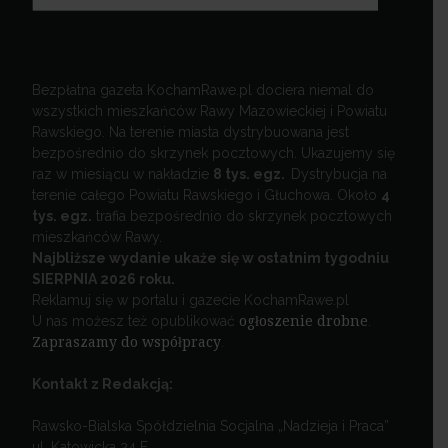
Bezpłatna gazeta KochamRawe.pl dociera niemal do
wszystkich mieszkańców Rawy Mazowieckiej i Powiatu
Rawskiego. Na terenie miasta dystrybuowana jest
bezpośrednio do skrzynek pocztowych. Ukazujemy się
raz w miesiącu w nakładzie
8 tys. egz.
Dystrybucja na
terenie całego Powiatu Rawskiego i Głuchowa. Około
4
tys. egz.
trafia bezpośrednio do skrzynek pocztowych
mieszkańców Rawy.
Najbliższe wydanie ukaże się w ostatnim tygodniu
SIERPNIA 2026 roku.
Reklamuj się w portalu i gazecie KochamRawe.pl
U nas możesz też opublikować
ogłoszenie drobne
.
Zapraszamy do współpracy
.
Kontakt z Redakcją:
Rawsko-Bialska Spółdzielnia Socjalna „Nadzieja i Praca”
ul. Katowicka 24 E