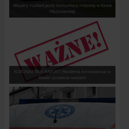
Aktualny rozkład jazdy komunikacji miejskiej w Rawie
Mazowieckiej
KORONAWIRUS RAPORT: Pandemia koronawirusa w
Rawie i powiecie rawskim