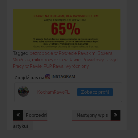
Tagged
Tagged
bezrobocie w Powiecie Rawskim
,
Bożena
Woźniak
,
mikropożyczka w Rawie
,
Powiatowy Urząd
Pracy w Rawie
,
PUP Rawa
,
wyróżniony
Znajdź nas na
KochamRawePL
Zobacz profil
Nawigacja
Poprzedni
Następny wpis
wpisu
artykuł