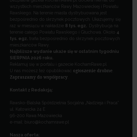
Bezpłatna gazeta KochamRawe.pl dociera niemal do
wszystkich mieszkańców Rawy Mazowieckiej i Powiatu
Rawskiego. Na terenie miasta dystrybuowana jest
bezpośrednio do skrzynek pocztowych. Ukazujemy się
raz w miesiącu w nakładzie
8 tys. egz.
Dystrybucja na
terenie całego Powiatu Rawskiego i Głuchowa. Około
4
tys. egz.
trafia bezpośrednio do skrzynek pocztowych
mieszkańców Rawy.
Najbliższe wydanie ukaże się w ostatnim tygodniu
SIERPNIA 2026 roku.
Reklamuj się w portalu i gazecie KochamRawe.pl
U nas możesz też opublikować
ogłoszenie drobne
.
Zapraszamy do współpracy
.
Kontakt z Redakcją:
Rawsko-Bialska Spółdzielnia Socjalna „Nadzieja i Praca”
ul. Katowicka 24 E
96-200 Rawa Mazowiecka
e-mail: biuro@kochamrawe.pl
Nasza oferta: