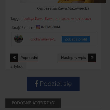
Ogłoszenia Rawa Mazowiecka
Tagged
Tagged
policja Rawa
,
Rawa pieniądze w śmieciach
Znajdź nas na
KochamRawePL
Zobacz profil
Nawigacja
Poprzedni
Następny wpis
wpisu
artykuł
Podziel się
PODOBNE ARTYKUŁY