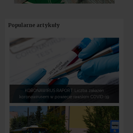
Popularne artykuły
KORONAWIRUS RAPORT: Liczba zakażeń
koronawirusem w powiecie rawskim COVID-19