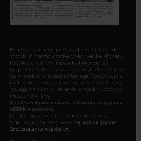
Bezpłatna gazeta KochamRawe.pl dociera niemal do
wszystkich mieszkańców Rawy Mazowieckiej i Powiatu
Rawskiego. Na terenie miasta dystrybuowana jest
bezpośrednio do skrzynek pocztowych. Ukazujemy się
raz w miesiącu w nakładzie
8 tys. egz.
Dystrybucja na
terenie całego Powiatu Rawskiego i Głuchowa. Około
4
tys. egz.
trafia bezpośrednio do skrzynek pocztowych
mieszkańców Rawy.
Najbliższe wydanie ukaże się w ostatnim tygodniu
SIERPNIA 2026 roku.
Reklamuj się w portalu i gazecie KochamRawe.pl
U nas możesz też opublikować
ogłoszenie drobne
.
Zapraszamy do współpracy
.