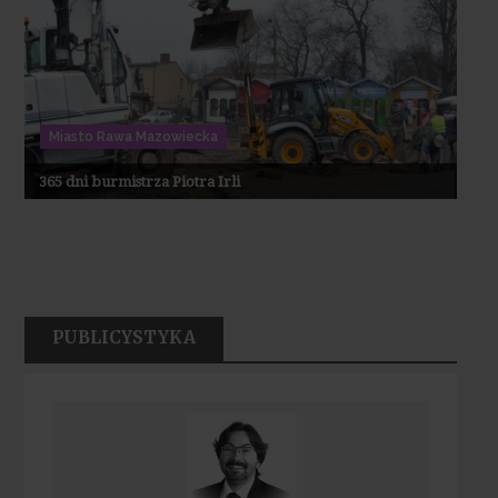
Miasto Rawa Mazowiecka
365 dni burmistrza Piotra Irli
PUBLICYSTYKA