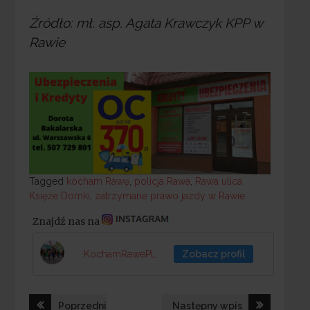
Źródło: mł. asp. Agata Krawczyk KPP w
Rawie
Tagged
Tagged
kocham Rawę
,
policja Rawa
,
Rawa ulica
Księże Domki
,
zatrzymane prawo jazdy w Rawie
Znajdź nas na
KochamRawePL
Zobacz profil
Nawigacja
Poprzedni
Następny wpis