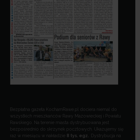
Bezpłatna gazeta KochamRawe.pl dociera niemal do
wszystkich mieszkańców Rawy Mazowieckiej i Powiatu
Rawskiego. Na terenie miasta dystrybuowana jest
bezpośrednio do skrzynek pocztowych. Ukazujemy się
raz w miesiącu w nakładzie
8 tys. egz.
Dystrybucja na