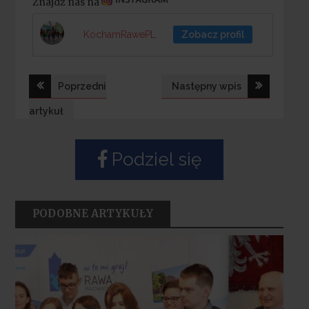
Znajdź nas na
KochamRawePL
Zobacz profil
Nawigacja
Poprzedni
Następny wpis
wpisu
artykuł
Podziel się
PODOBNE ARTYKUŁY