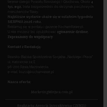
terenie całego Powiatu Rawskiego i Głuchowa. Około
4
tys. egz.
trafia bezpośrednio do skrzynek pocztowych
mieszkańców Rawy.
Najbliższe wydanie ukaże się w ostatnim tygodniu
SIERPNIA 2026 roku.
Reklamuj się w portalu i gazecie KochamRawe.pl
U nas możesz też opublikować
ogłoszenie drobne
.
Zapraszamy do współpracy
.
Kontakt z Redakcją:
Rawsko-Bialska Spółdzielnia Socjalna „Nadzieja i Praca”
ul. Katowicka 24 E
96-200 Rawa Mazowiecka
e-mail: biuro@kochamrawe.pl
Nasza oferta:
MarketingMiejsca.com.pl
Realizacja:
Agencja Interaktywna CZENZO