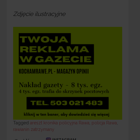
Zdjęcie ilustracyjne
Tagged
Tagged
areszt kronika policyjna Rawa
,
policja Rawa
,
rawianin zatrzymany