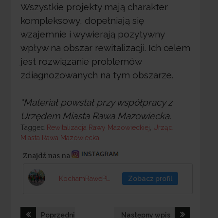
Wszystkie projekty mają charakter
kompleksowy, dopełniają się
wzajemnie i wywierają pozytywny
wpływ na obszar rewitalizacji. Ich celem
jest rozwiązanie problemów
zdiagnozowanych na tym obszarze.
*Materiał powstał przy współpracy z
Urzędem Miasta Rawa Mazowiecka.
Tagged
Tagged
Rewitalizacja Rawy Mazowieckiej
,
Urząd
Miasta Rawa Mazowiecka
Znajdź nas na
KochamRawePL
Zobacz profil
Nawigacja
Poprzedni
Następny wpis