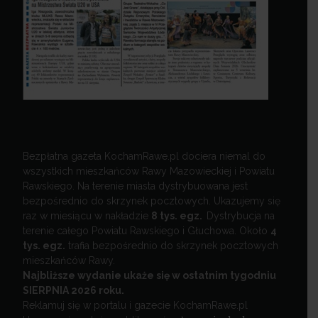
Bezpłatna gazeta KochamRawe.pl dociera niemal do
wszystkich mieszkańców Rawy Mazowieckiej i Powiatu
Rawskiego. Na terenie miasta dystrybuowana jest
bezpośrednio do skrzynek pocztowych. Ukazujemy się
raz w miesiącu w nakładzie
8 tys. egz.
Dystrybucja na
terenie całego Powiatu Rawskiego i Głuchowa. Około
4
tys. egz.
trafia bezpośrednio do skrzynek pocztowych
mieszkańców Rawy.
Najbliższe wydanie ukaże się w ostatnim tygodniu
SIERPNIA 2026 roku.
Reklamuj się w portalu i gazecie KochamRawe.pl