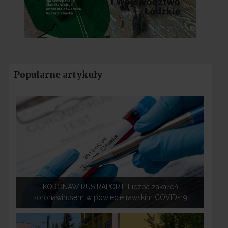
Popularne artykuły
KORONAWIRUS RAPORT: Liczba zakażeń
koronawirusem w powiecie rawskim COVID-19