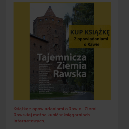
Książkę z opowiadaniami o Rawie i Ziemi
Rawskiej
można kupić w księgarniach
internetowych
.