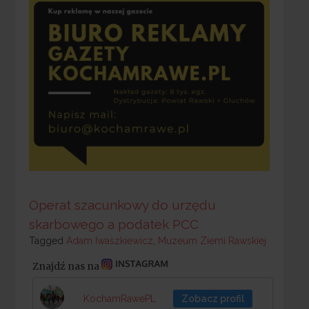
Operat szacunkowy do urzędu
skarbowego a podatek PCC
Tagged
Tagged
Adam Iwaszkiewicz
,
Muzeum Ziemi Rawskiej
Znajdź nas na
KochamRawePL
Zobacz profil