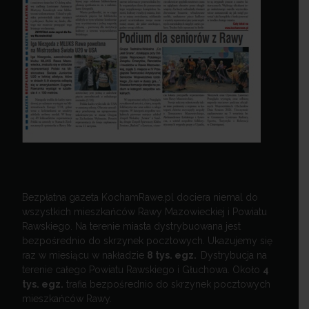
Bezpłatna gazeta KochamRawe.pl dociera niemal do
wszystkich mieszkańców Rawy Mazowieckiej i Powiatu
Rawskiego. Na terenie miasta dystrybuowana jest
bezpośrednio do skrzynek pocztowych. Ukazujemy się
raz w miesiącu w nakładzie
8 tys. egz.
Dystrybucja na
terenie całego Powiatu Rawskiego i Głuchowa. Około
4
tys. egz.
trafia bezpośrednio do skrzynek pocztowych
mieszkańców Rawy.