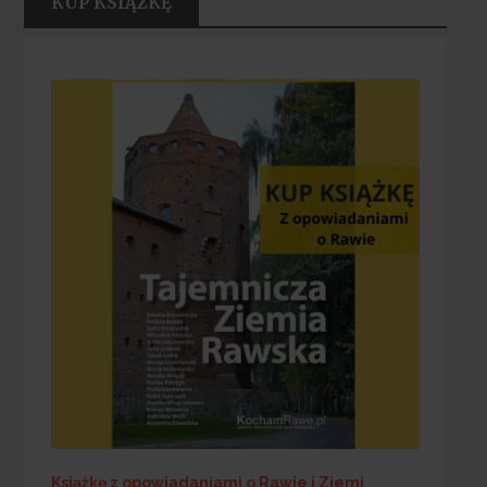
KUP KSIĄŻKĘ
Książkę z opowiadaniami o Rawie i Ziemi