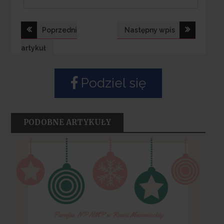
Nawigacja
Poprzedni
Następny wpis
wpisu
artykuł
Podziel się
PODOBNE ARTYKUŁY