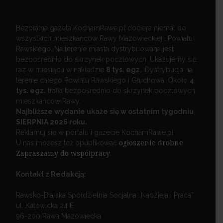
Bezpłatna gazeta KochamRawe.pl dociera niemal do
wszystkich mieszkańców Rawy Mazowieckiej i Powiatu
Rawskiego. Na terenie miasta dystrybuowana jest
bezpośrednio do skrzynek pocztowych. Ukazujemy się
raz w miesiącu w nakładzie
8 tys. egz.
Dystrybucja na
terenie całego Powiatu Rawskiego i Głuchowa. Około
4
tys. egz.
trafia bezpośrednio do skrzynek pocztowych
mieszkańców Rawy.
Najbliższe wydanie ukaże się w ostatnim tygodniu
SIERPNIA 2026 roku.
Reklamuj się w portalu i gazecie KochamRawe.pl
U nas możesz też opublikować
ogłoszenie drobne
.
Zapraszamy do współpracy
.
Kontakt z Redakcją:
Rawsko-Bialska Spółdzielnia Socjalna „Nadzieja i Praca”
ul. Katowicka 24 E
96-200 Rawa Mazowiecka