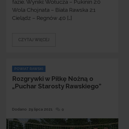
fazie. Wyniki: Wołucza – Pukinin 2:0
Wola Chojnata – Biała Rawska 2:1
Cielądz – Regnów 4:0 […]
CZYTAJ WIĘCEJ
Categories
POWIAT RAWSKI
Rozgrywki w Piłkę Nożną o
„Puchar Starosty Rawskiego”
Dodane
Dodano
29 lipca 2021
0