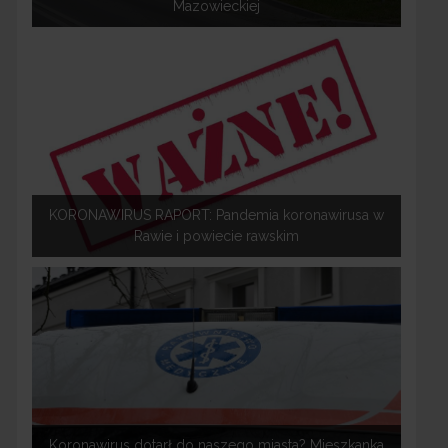
Mazowieckiej
KORONAWIRUS RAPORT: Pandemia koronawirusa w
Rawie i powiecie rawskim
Koronawirus dotarł do naszego miasta? Mieszkanka