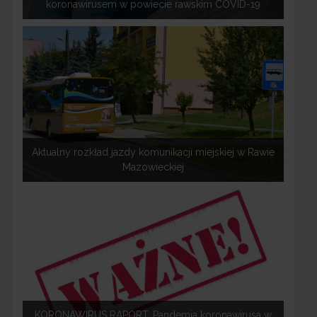
koronawirusem w powiecie rawskim COVID-19
Aktualny rozkład jazdy komunikacji miejskiej w Rawie
Mazowieckiej
KORONAWIRUS RAPORT: Pandemia koronawirusa w