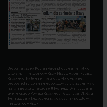
Bezpłatna gazeta KochamRawe.pl dociera niemal do
wszystkich mieszkańców Rawy Mazowieckiej i Powiatu
Rawskiego. Na terenie miasta dystrybuowana jest
bezpośrednio do skrzynek pocztowych. Ukazujemy się
raz w miesiącu w nakładzie
8 tys. egz.
Dystrybucja na
terenie całego Powiatu Rawskiego i Głuchowa. Około
4
tys. egz.
trafia bezpośrednio do skrzynek pocztowych
mieszkańców Rawy.