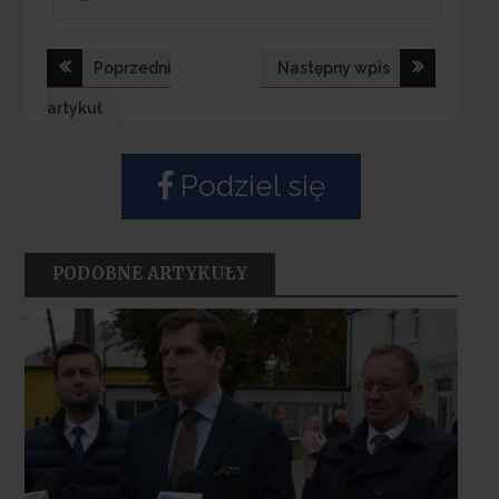
Nawigacja
Poprzedni
Następny wpis
wpisu
artykuł
Podziel się
PODOBNE ARTYKUŁY