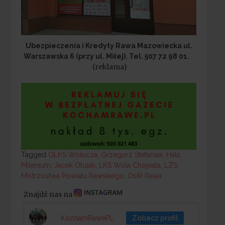
Ubezpieczenia i Kredyty Rawa Mazowiecka ul.
Warszawska 6 (przy ul. Miłej). Tel. 507 72 98 01.
(reklama)
Tagged
Tagged
GLKS Wołucza
,
Grzegorz Stefaniak
,
Hala
Milenium
,
Jacek Otulak
,
LKS Wola Chojnata
,
LZS
,
Mistrzostwa Powiatu Rawskiego
,
OsiR Rawa
Znajdź nas na
KochamRawePL
Zobacz profil