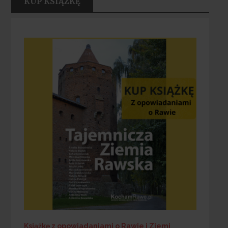
KUP KSIĄŻKĘ
Książkę z opowiadaniami o Rawie i Ziemi