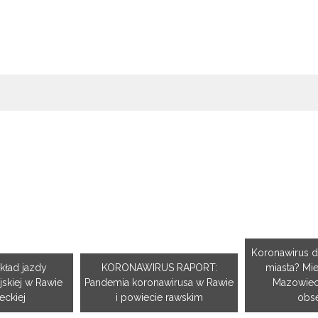
Koronawirus d
kład jazdy
KORONAWIRUS RAPORT:
miasta? Mi
jskiej w Rawie
Pandemia koronawirusa w Rawie
Mazowiecki
ckiej
i powiecie rawskim
obs