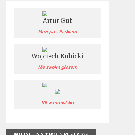
Artur Gut
Mazepa z Paskiem
Wojciech Kubicki
Nie swoim głosem
Kij w mrowisko
MIEJSCE NA TWOJĄ REKLAMĘ