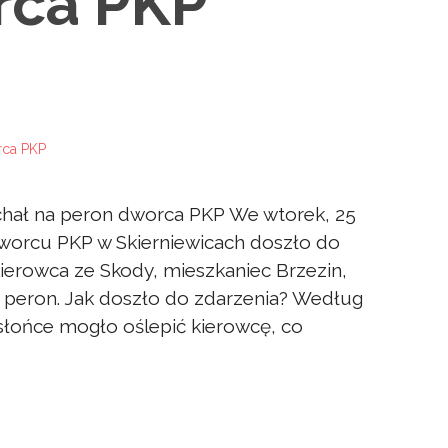
rca PKP
echał na peron dworca PKP We wtorek, 25
dworcu PKP w Skierniewicach doszło do
kierowca ze Skody, mieszkaniec Brzezin,
eron. Jak doszło do zdarzenia? Według
słońce mogło oślepić kierowcę, co