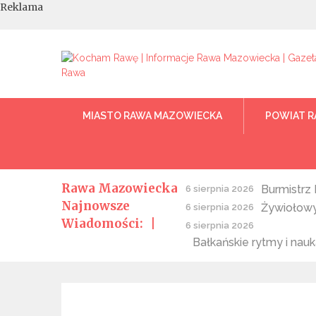
Skip
Reklama
to
content
Kocham Rawę | Informac
Kocham Rawę | Wiadomości Rawa Mazowiecka |
MIASTO RAWA MAZOWIECKA
POWIAT R
Rawa Mazowiecka
Burmistrz 
6 sierpnia 2026
Najnowsze
Żywiołowy 
6 sierpnia 2026
Wiadomości:
6 sierpnia 2026
Bałkańskie rytmy i nau