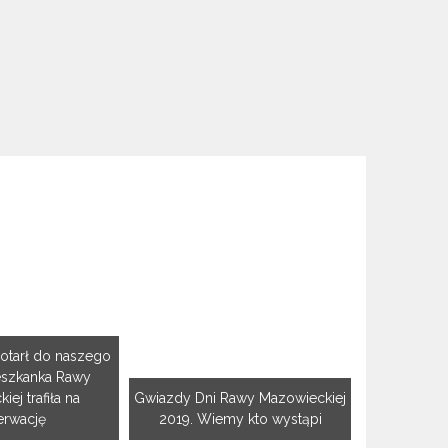
otarł do naszego
eszkanka Rawy
ej trafiła na
Gwiazdy Dni Rawy Mazowieckiej
erwację
2019. Wiemy kto wystąpi