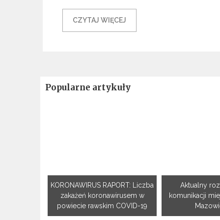
CZYTAJ WIĘCEJ
Popularne artykuły
KORONAWIRUS RAPORT: Liczba
Aktualny roz
zakażeń koronawirusem w
komunikacji mie
powiecie rawskim COVID-19
Mazowie