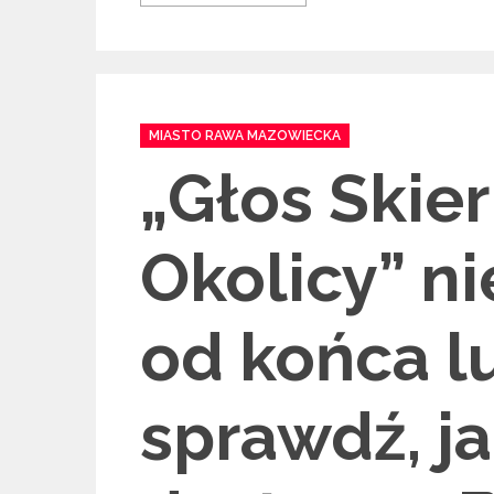
Categories
MIASTO RAWA MAZOWIECKA
„Głos Skier
Okolicy” ni
od końca l
sprawdź, ja