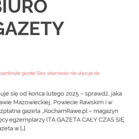
BIURO
GAZETY
zuje się od końca lutego 2025 – sprawdź, jaka
Rawie Mazowieckiej, Powiecie Rawskim i w
bezpłatna gazeta „KochamRawe.pl – magazyn
tysięcy egzemplarzy (TA GAZETA CAŁY CZAS SIĘ
zeta w […]