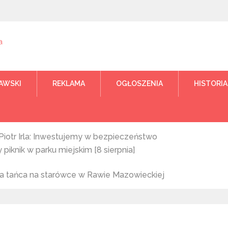
je Rawa Mazowiecka | Gazeta R
 Gazeta Kocham Rawę | Ogłoszenia Rawa | Biała Rawska
AWSKI
REKLAMA
OGŁOSZENIA
HISTORIA
Piotr Irla: Inwestujemy w bezpieczeństwo
piknik w parku miejskim [8 sierpnia]
ka tańca na starówce w Rawie Mazowieckiej