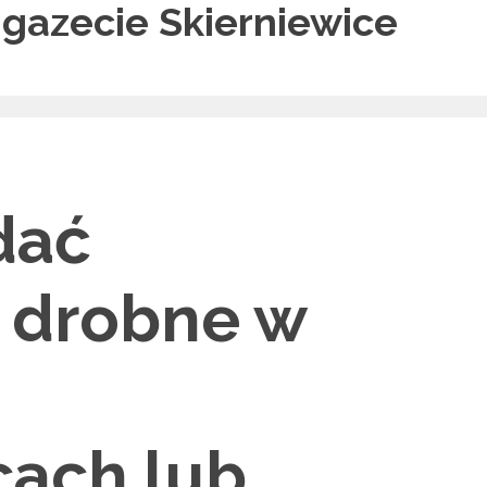
 gazecie Skierniewice
dać
 drobne w
cach lub