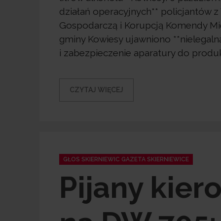
działań operacyjnych** policjantów z
Gospodarczą i Korupcją Komendy Miejs
gminy Kowiesy ujawniono **nielegaln
i zabezpieczenie aparatury do produk
CZYTAJ WIĘCEJ
Categories
GŁOS SKIERNIEWIC GAZETA SKIERNIEWICE
Pijany kier