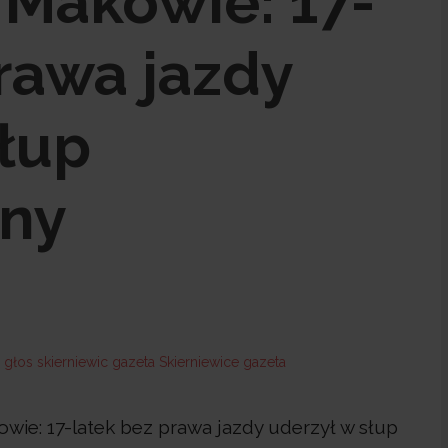
Makowie: 17-
rawa jazdy
słup
zny
e: 17-latek bez prawa jazdy uderzył w słup