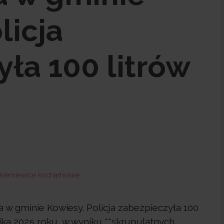
licja
ła 100 litrów
w gminie Kowiesy. Policja zabezpieczyła 100
ika 2025 roku, w wyniku **skrupulatnych