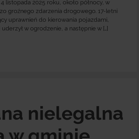
 listopada 2025 roku, około północy, w
o groźnego zdarzenia drogowego. 17-letni
jący uprawnień do kierowania pojazdami,
uderzył w ogrodzenie, a następnie w […]
na nielegalna
 w gminie