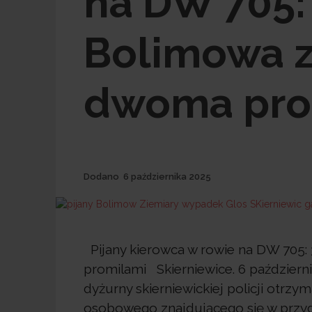
na DW 705: 
Bolimowa 
dwoma pro
Dodane
Dodano
6 października 2025
Pijany kierowca w rowie na DW 705:
promilami Skierniewice. 6 październi
dyżurny skierniewickiej policji otr
osobowego znajdującego się w przyd