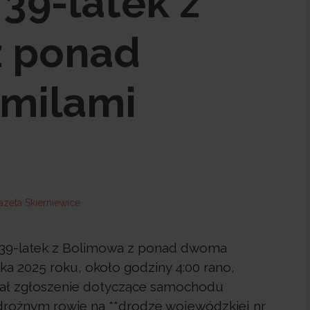
39-latek z
z ponad
milami
 39-latek z Bolimowa z ponad dwoma
ka 2025 roku, około godziny 4:00 rano,
zymał zgłoszenie dotyczące samochodu
rożnym rowie na **drodze wojewódzkiej nr