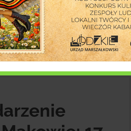
1 sierpnia 2026
starej
Obchody 82. rocznicy wybuchu Powstania Wars
Mazowieckiej
azeta Skierniewice
arzenie