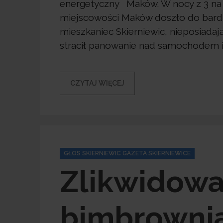
energetyczny Maków. W nocy z 3 na 4
miejscowości Maków doszło do bardz
mieszkaniec Skierniewic, nieposiada
stracił panowanie nad samochodem i 
CZYTAJ WIĘCEJ
Categories
GŁOS SKIERNIEWIC GAZETA SKIERNIEWICE
Zlikwidowa
bimbrownia