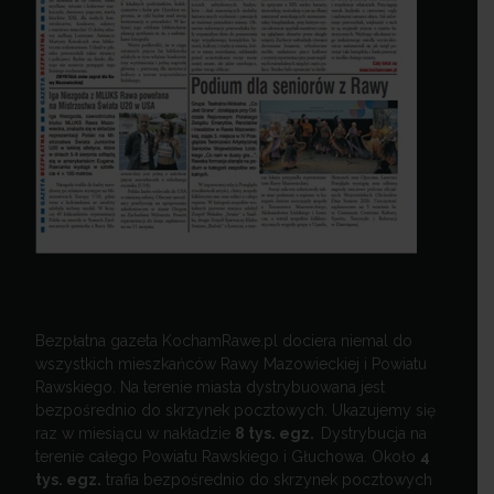
Bezpłatna gazeta KochamRawe.pl dociera niemal do
wszystkich mieszkańców Rawy Mazowieckiej i Powiatu
Rawskiego. Na terenie miasta dystrybuowana jest
bezpośrednio do skrzynek pocztowych. Ukazujemy się
raz w miesiącu w nakładzie
8 tys. egz.
Dystrybucja na
terenie całego Powiatu Rawskiego i Głuchowa. Około
4
tys. egz.
trafia bezpośrednio do skrzynek pocztowych