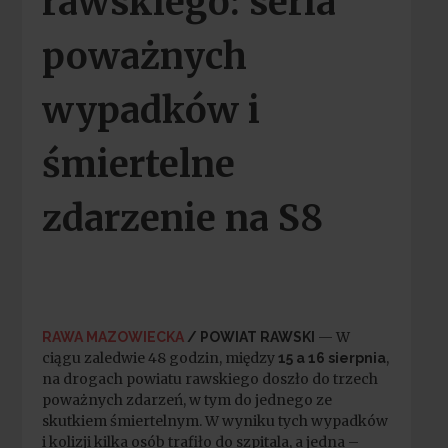
rawskiego: seria
poważnych
wypadków i
śmiertelne
zdarzenie na S8
— W
RAWA MAZOWIECKA
/ POWIAT RAWSKI
ciągu zaledwie 48 godzin, między
,
15 a 16 sierpnia
na drogach powiatu rawskiego doszło do trzech
poważnych zdarzeń, w tym do jednego ze
skutkiem śmiertelnym. W wyniku tych wypadków
i kolizji kilka osób trafiło do szpitala, a jedna –