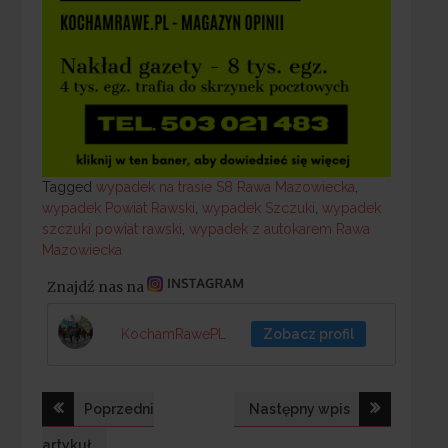
Tagged
Tagged
wypadek na trasie S8 Rawa Mazowiecka
,
wypadek Powiat Rawski
,
wypadek Szczuki
,
wypadek
szczuki powiat rawski
,
wypadek z autokarem Rawa
Mazowiecka
Znajdź nas na
KochamRawePL
Zobacz profil
Nawigacja
Poprzedni
Następny wpis
artykuł