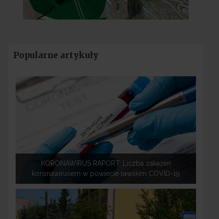
Popularne artykuły
KORONAWIRUS RAPORT: Liczba zakażeń
koronawirusem w powiecie rawskim COVID-19