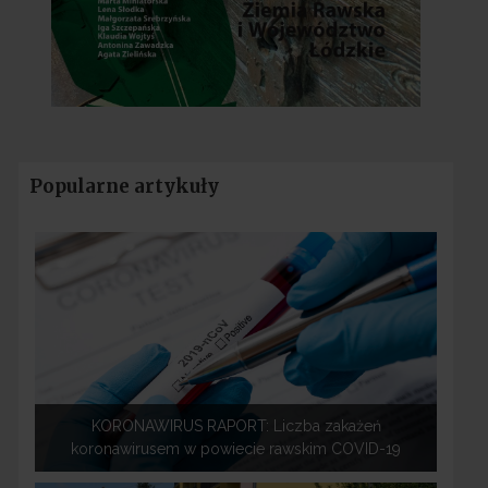
Popularne artykuły
KORONAWIRUS RAPORT: Liczba zakażeń
koronawirusem w powiecie rawskim COVID-19