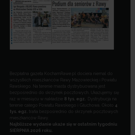
Bezpłatna gazeta KochamRawe.pl dociera niemal do
wszystkich mieszkańców Rawy Mazowieckiej i Powiatu
Rawskiego. Na terenie miasta dystrybuowana jest
bezpośrednio do skrzynek pocztowych. Ukazujemy się
raz w miesiącu w nakładzie
8 tys. egz.
Dystrybucja na
terenie całego Powiatu Rawskiego i Głuchowa. Około
4
tys. egz.
trafia bezpośrednio do skrzynek pocztowych
mieszkańców Rawy.
Najbliższe wydanie ukaże się w ostatnim tygodniu
SIERPNIA 2026 roku.