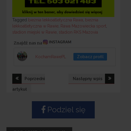
Tagged
Tagged
bieżnia lekkoatletyczna Rawa
,
bieżnia
lekkoatletyczna w Rawie
,
Rawa Mazowiecka sport
,
stadion miejski w Rawie
,
stadion RKS Mazovia
Znajdź nas na
KochamRawePL
Zobacz profil
Nawigacja
Poprzedni
Następny wpis
wpisu
artykuł
Podziel się