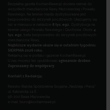
Bezpłatna gazeta KochamRawe.pl dociera niemal do
wszystkich mieszkańców Rawy Mazowieckiej i Powiatu
Rawskiego. Na terenie miasta dystrybuowana jest
bezpośrednio do skrzynek pocztowych. Ukazujemy się
raz w miesiącu w nakładzie
8 tys. egz.
Dystrybucja na
terenie całego Powiatu Rawskiego i Głuchowa. Około
4
tys. egz.
trafia bezpośrednio do skrzynek pocztowych
mieszkańców Rawy.
Najbliższe wydanie ukaże się w ostatnim tygodniu
SIERPNIA 2026 roku.
Reklamuj się w portalu i gazecie KochamRawe.pl
U nas możesz też opublikować
ogłoszenie drobne
.
Zapraszamy do współpracy
.
Kontakt z Redakcją:
Rawsko-Bialska Spółdzielnia Socjalna „Nadzieja i Praca”
ul. Katowicka 24 E
96-200 Rawa Mazowiecka
e-mail: biuro@kochamrawe.pl