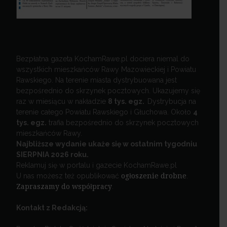
Bezpłatna gazeta KochamRawe.pl dociera niemal do
wszystkich mieszkańców Rawy Mazowieckiej i Powiatu
Rawskiego. Na terenie miasta dystrybuowana jest
bezpośrednio do skrzynek pocztowych. Ukazujemy się
raz w miesiącu w nakładzie
8 tys. egz.
Dystrybucja na
terenie całego Powiatu Rawskiego i Głuchowa. Około
4
tys. egz.
trafia bezpośrednio do skrzynek pocztowych
mieszkańców Rawy.
Najbliższe wydanie ukaże się w ostatnim tygodniu
SIERPNIA 2026 roku.
Reklamuj się w portalu i gazecie KochamRawe.pl
U nas możesz też opublikować
ogłoszenie drobne
.
Zapraszamy do współpracy
.
Kontakt z Redakcją: