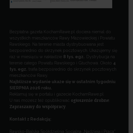
Bezpłatna gazeta KochamRawe.pl dociera niemal do
wszystkich mieszkańców Rawy Mazowieckiej i Powiatu
Rawskiego. Na terenie miasta dystrybuowana jest
bezpośrednio do skrzynek pocztowych. Ukazujemy się
raz w miesiącu w nakładzie
8 tys. egz.
Dystrybucja na
terenie całego Powiatu Rawskiego i Głuchowa. Około
4
tys. egz.
trafia bezpośrednio do skrzynek pocztowych
mieszkańców Rawy.
Najbliższe wydanie ukaże się w ostatnim tygodniu
SIERPNIA 2026 roku.
Reklamuj się w portalu i gazecie KochamRawe.pl
U nas możesz też opublikować
ogłoszenie drobne
.
Zapraszamy do współpracy
.
Kontakt z Redakcją:
Rawsko-Bialska Spółdzielnia Socjalna „Nadzieja i Praca”