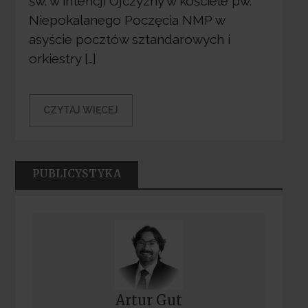
św. w intencji Ojczyzny w kościele pw.
Niepokalanego Poczęcia NMP w
asyście pocztów sztandarowych i
orkiestry […]
CZYTAJ WIĘCEJ
PUBLICYSTYKA
Artur Gut