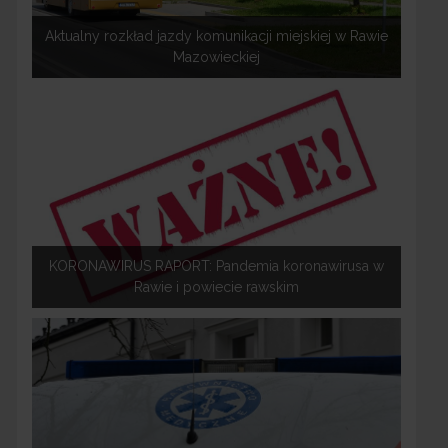
Aktualny rozkład jazdy komunikacji miejskiej w Rawie
Mazowieckiej
KORONAWIRUS RAPORT: Pandemia koronawirusa w
Rawie i powiecie rawskim