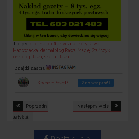
Tagged
Tagged
badania profilaktyczne skóry Rawa
Mazowiecka
,
dermatolog Rawa
,
Maciej Stańczyk
,
onkolog Rawa
,
szpital Rawa
Znajdź nas na
KochamRawePL
Zobacz profil
Nawigacja
Poprzedni
Następny wpis
wpisu
artykuł
Podziel się