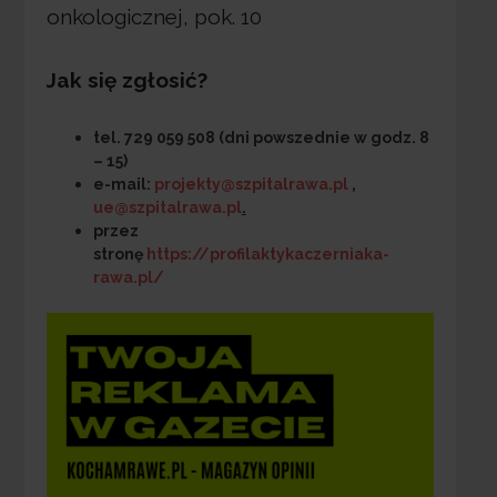
onkologicznej, pok. 10
Jak się zgłosić?
tel. 729 059 508 (dni powszednie w godz. 8
– 15)
e-mail:
projekty@szpitalrawa.pl
,
ue@szpitalrawa.pl
.
przez
stronę
https://profilaktykaczerniaka-
rawa.pl/