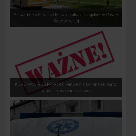
Aktualny rozkład jazdy komunikacji miejskiej w Rawie
Mazowieckiej
KORONAWIRUS RAPORT: Pandemia koronawirusa w
Rawie i powiecie rawskim