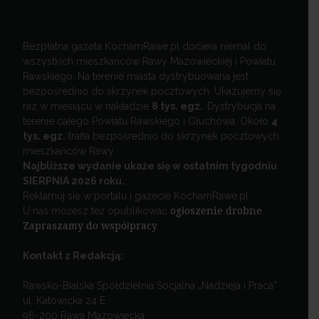
Bezpłatna gazeta KochamRawe.pl dociera niemal do
wszystkich mieszkańców Rawy Mazowieckiej i Powiatu
Rawskiego. Na terenie miasta dystrybuowana jest
bezpośrednio do skrzynek pocztowych. Ukazujemy się
raz w miesiącu w nakładzie
8 tys. egz.
Dystrybucja na
terenie całego Powiatu Rawskiego i Głuchowa. Około
4
tys. egz.
trafia bezpośrednio do skrzynek pocztowych
mieszkańców Rawy.
Najbliższe wydanie ukaże się w ostatnim tygodniu
SIERPNIA 2026 roku.
Reklamuj się w portalu i gazecie KochamRawe.pl
U nas możesz też opublikować
ogłoszenie drobne
.
Zapraszamy do współpracy
.
Kontakt z Redakcją:
Rawsko-Bialska Spółdzielnia Socjalna „Nadzieja i Praca”
ul. Katowicka 24 E
96-200 Rawa Mazowiecka